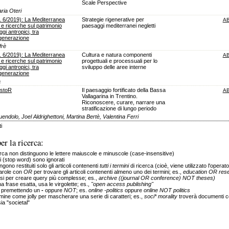
Scale Perspective
ria Oteri
. 6/2019): La Mediterranea
Strategie rigenerative per
A
i e ricerche sul patrimonio
paesaggi mediterranei negletti
gi antropici, tra
igenerazione
frè
. 6/2019): La Mediterranea
Cultura e natura componenti
A
i e ricerche sul patrimonio
progettuali e processuali per lo
gi antropici, tra
sviluppo delle aree interne
igenerazione
à
istoR
Il paesaggio fortificato della Bassa
A
Vallagarina in Trentino.
Riconoscere, curare, narrare una
stratificazione di lungo periodo
ndolo, Joel Aldrighettoni, Martina Bertè, Valentina Ferri
i
r la ricerca:
cerca non distinguono le lettere maiuscole e minuscole (case-insensitive)
 (stop word) sono ignorati
ngono restituiti solo gli articoli contenenti
tutti i termini
di ricerca (cioè, viene utilizzato l'operat
arole con
OR
per trovare gli articoli contenenti almeno uno dei termini; es.,
education OR res
si per creare query più complesse; es.,
archive ((journal OR conference) NOT theses)
 frase esatta, usa le virgolette; es.,
"open access publishing"
ni premettendo un
-
oppure
NOT
; es.
online -politics
oppure
online NOT politics
mine come jolly per mascherare una serie di caratteri; es.,
soci* morality
troverà documenti c
sia "societal"