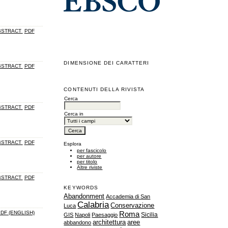
BSTRACT
PDF
DIMENSIONE DEI CARATTERI
BSTRACT
PDF
CONTENUTI DELLA RIVISTA
Cerca
BSTRACT
PDF
Cerca in
BSTRACT
PDF
Esplora
per fascicolo
per autore
per titolo
Altre riviste
BSTRACT
PDF
KEYWORDS
Abandonment
Accademia di San
Calabria
Conservazione
Luca
DF (ENGLISH)
Roma
Sicilia
GIS
Napoli
Paesaggio
architettura
aree
abbandono