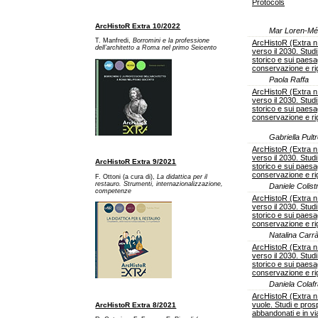
Protocols
ArcHistoR Extra 10/2022
Mar Loren-Mé
T. Manfredi,
Borromini e la professione
ArcHistoR (Extra n
dell’architetto a Ro
ma nel primo Seicento
verso il 2030. Stud
storico e sui paesag
conservazione e r
Paola Raffa
ArcHistoR (Extra n
verso il 2030. Stud
storico e sui paesag
conservazione e r
Gabriella Pult
ArcHistoR (Extra n
verso il 2030. Stud
ArcHistoR Extra 9/2021
storico e sui paesag
conservazione e r
F. Ottoni (a cura di),
La didattica per il
restauro. Strumenti, internazionalizzazione,
Daniele Colis
competenze
ArcHistoR (Extra n
verso il 2030. Stud
storico e sui paesag
conservazione e r
Natalina Carrà
ArcHistoR (Extra n
verso il 2030. Stud
storico e sui paesag
conservazione e r
Daniela Colaf
ArcHistoR (Extra n
vuole. Studi e prosp
ArcHistoR Extra 8/2021
abbandonati e in v