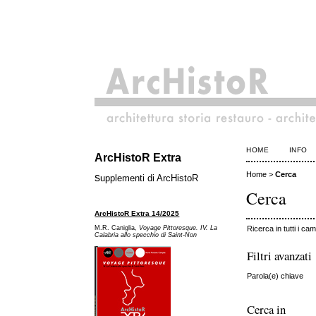
HOME
INFO
ArcHistoR Extra
Home
>
Cerca
s
upplementi di ArcHistoR
Cerca
ArcHistoR Extra 14/2025
Ricerca in tutti i cam
M.R. Caniglia,
Voyage Pittoresque. IV. La
Calabria allo specchio di Saint-Non
Filtri avanzati
Parola(e) chiave
Cerca in