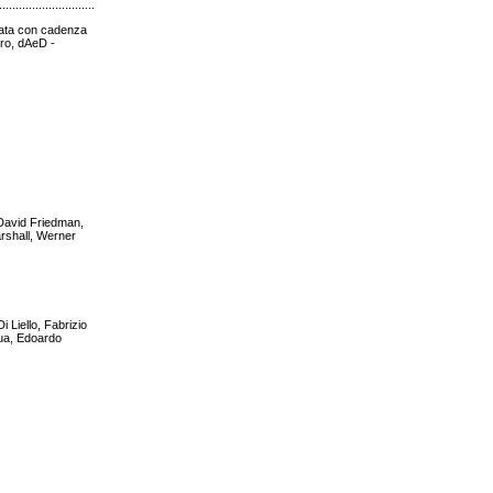
.....................................................................................................................................................
icata con cadenza
uro, dAeD -
 David Friedman,
rshall, Werner
i Liello, Fabrizio
qua, Edoardo