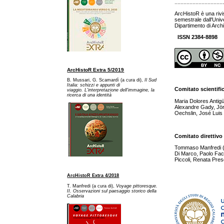
................................
ArcHistoR è una rivi
semestrale dall'Univ
Dipartimento di Archi
ISSN 2384-8898
ArcHistoR Extra 5/2019
B. Mussari, G. Scamardì (a cura di),
Il Sud
Italia: schizzi e appunti di
Comitato scientifi
viaggio. L'interpretazione dell'immagine, la
ricerca di una identità
Maria Dolores Antig
Alexandre Gady, Jör
Oechslin, José Luis 
Comitato direttivo
Tommaso Manfredi (dir
Di Marco, Paolo Fac
Piccoli, Renata Pres
ArcHistoR Extra 4/2018
T. Manfredi (a cura di),
Voyage pittoresque.
II. Osservazioni sul paesaggio storico della
Calabria