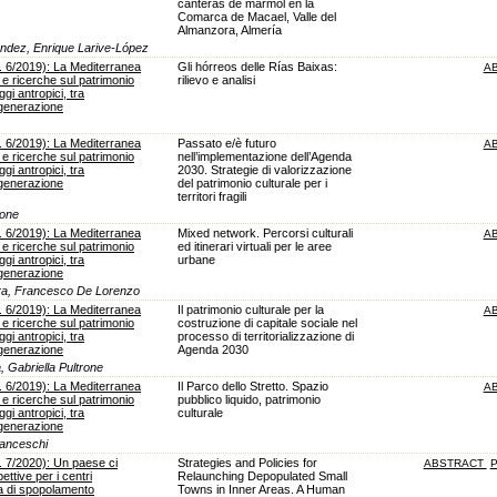
canteras de mármol en la
Comarca de Macael, Valle del
Almanzora, Almería
ndez, Enrique Larive-López
. 6/2019): La Mediterranea
Gli hórreos delle Rías Baixas:
A
i e ricerche sul patrimonio
rilievo e analisi
gi antropici, tra
igenerazione
. 6/2019): La Mediterranea
Passato e/è futuro
A
i e ricerche sul patrimonio
nell’implementazione dell’Agenda
gi antropici, tra
2030. Strategie di valorizzazione
igenerazione
del patrimonio culturale per i
territori fragili
rone
. 6/2019): La Mediterranea
Mixed network. Percorsi culturali
A
i e ricerche sul patrimonio
ed itinerari virtuali per le aree
gi antropici, tra
urbane
igenerazione
tra, Francesco De Lorenzo
. 6/2019): La Mediterranea
Il patrimonio culturale per la
A
i e ricerche sul patrimonio
costruzione di capitale sociale nel
gi antropici, tra
processo di territorializzazione di
igenerazione
Agenda 2030
, Gabriella Pultrone
. 6/2019): La Mediterranea
Il Parco dello Stretto. Spazio
A
i e ricerche sul patrimonio
pubblico liquido, patrimonio
gi antropici, tra
culturale
igenerazione
ranceschi
. 7/2020): Un paese ci
Strategies and Policies for
ABSTRACT
P
ettive per i centri
Relaunching Depopulated Small
ia di spopolamento
Towns in Inner Areas. A Human