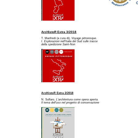
ArcHistoR Extra 3/2018
T. Manfredi (a cura di),
Voyage pittoresque.
I. Esplorazioni nell'Italia del Sud sulle tracce
della spedizione Saint-Non
ArcHistoR Extra 2/2018
N. Sulfaro,
L'architettura come opera aperta.
Il tema dell'uso nel progetto di conservazione