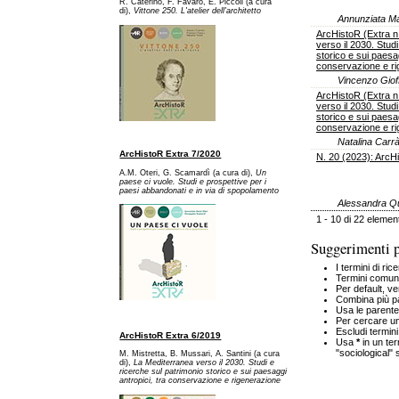
R. Caterino, F. Favaro, E. Piccoli (a cura
di),
Vittone 250. L'atelier dell'architetto
Annunziata Ma
ArcHistoR (Extra n
verso il 2030. Stud
storico e sui paesag
conservazione e r
Vincenzo Giof
ArcHistoR (Extra n
verso il 2030. Stud
storico e sui paesag
conservazione e r
Natalina Carr
ArcHistoR Extra 7/2020
N. 20 (2023): ArcH
A.M. Oteri, G. Scamardì (a cura di),
Un
paese ci vuole. Studi e prospettive per i
paesi abbandonati e in via di spopolamento
Alessandra Que
1 - 10 di 22 element
Suggerimenti pe
I termini di ri
Termini comuni
Per default, ve
Combina più p
Usa le parente
Per cercare una
Escludi termi
ArcHistoR Extra 6/2019
Usa
*
in un ter
"sociological" 
M. Mistretta, B. Mussari, A. Santini (a cura
di),
La Mediterranea verso il 2030. Studi e
ricerche sul patrimonio storico e sui paesaggi
antropici, tra conservazione e rigenerazione