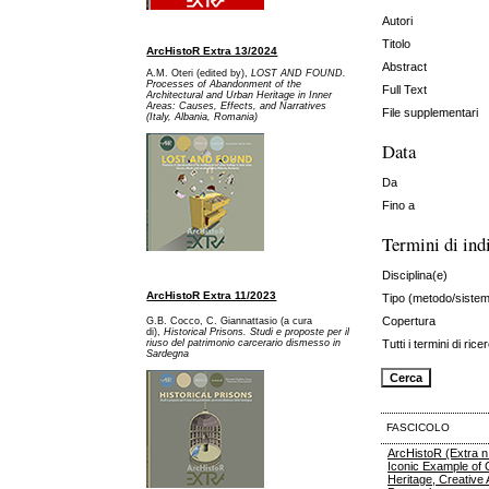
Autori
Titolo
ArcHistoR Extra 13/2024
Abstract
A.M. Oteri (edited by),
LOST AND FOUND.
Processes of Abandonment of the
Full Text
Architectural and Urban Heritage in Inner
Areas: Causes, Effects, and Narratives
File supplementari
(Italy, Albania, Romania)
Data
Da
Fino a
Termini di ind
Disciplina(e)
ArcHistoR Extra 11/2023
Tipo (metodo/siste
Copertura
G.B. Cocco, C. Giannattasio (a cura
di),
Historical Prisons. Studi e proposte per il
riuso del patrimonio carcerario dismesso in
Tutti i termini di rice
Sardegna
FASCICOLO
ArcHistoR (Extra n
Iconic Example of
Heritage, Creative