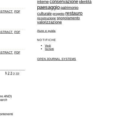
conservazione
identità
interne
paesaggio
patrimonio
BSTRACT
PDF
restauro
culturale
progetto
spopolamento
ricostruzione
valorizzazione
Aiuto e guida
BSTRACT
PDF
NOTIFICHE
Vedi
Iscriviti
BSTRACT
PDF
OPEN JOURNAL SYSTEMS
1
2
3
>
>>
ore
AND
)
earch
ontenenti