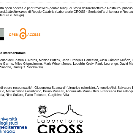
......................................................................................................................................................
sta open access e peer reviewed (double blind), di Storia dell’architettura e Restauro, pubbl
ersità
Mediterranea
di Reggio Calabria (Laboratorio CROSS - Storia dell'architettura e Resta
tettura e Design).
co internazionale
üedad del Castillo-Olivares, Monica Butzek, Jean-François Cabestan, Alicia Cámara Muñoz,
g Garms, Miles Glenndinning, Mark Wilson Jones, Loughlin Kealy, Paulo Lourenço, David Ma
Sancho, Dmitrij O. Švidkovskij
ettore responsabile), Giuseppina Scamardì (direttrice editoriale), Antonello Alici, Salvatore D
cio, Mariacristina Giambruno, Bruno Mussari, Annunziata Maria Oteri, Francesca Passalac
cia, Nino Sulfaro, Fabio Todesco, Guglielmo Villa