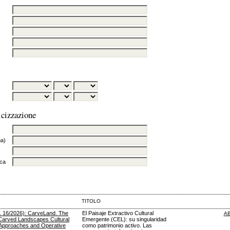
icizzazione
ma)
rca
TITOLO
. 16/2026): CarveLand. The
El Paisaje Extractivo Cultural
A
 Carved Landscapes Cultural
Emergente (CEL): su singularidad
 Approaches and Operative
como patrimonio activo. Las