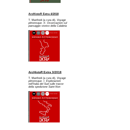
ArcHistoR Extra 4/2018
T. Manfredi (a cura di),
Voyage
pittoresque. II. Osservazioni sul
paesaggio storico della Calabria
ArcHistoR Extra 3/2018
T. Manfredi (a cura di),
Voyage
pittoresque. I. Esplorazioni
nell'Italia del Sud sulle tracce
della spedizione Saint-Non