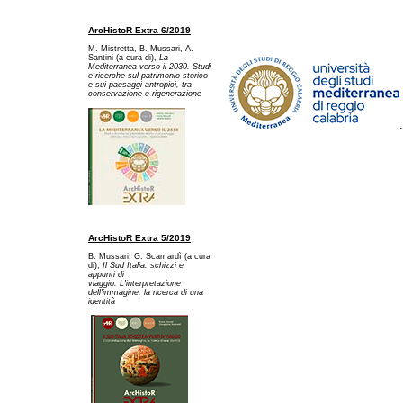
ArcHistoR Extra 6/2019
M. Mistretta, B. Mussari, A.
Santini (a cura di),
La
Mediterranea verso il 2030. Studi
e ricerche sul patrimonio storico
e sui paesaggi antropici, tra
conservazione e rigenerazione
ArcHistoR Extra 5/2019
B. Mussari, G. Scamardì (a cura
di),
Il Sud Italia: schizzi e
appunti di
viaggio. L'interpretazione
dell'immagine, la ricerca di una
identità