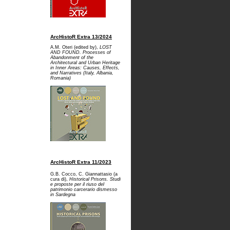
ArcHistoR Extra 13/2024
A.M. Oteri (edited by),
LOST
AND FOUND. Processes of
Abandonment of the
Architectural and Urban Heritage
in Inner Areas: Causes, Effects,
and Narratives (Italy, Albania,
Romania)
ArcHistoR Extra 11/2023
G.B. Cocco, C. Giannattasio (a
cura di),
Historical Prisons. Studi
e proposte per il riuso del
patrimonio carcerario dismesso
in Sardegna