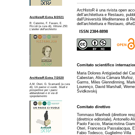
................................................
ArcHistoR è una rivista open acce
dell’architettura e Restauro, pub
ArcHistoR Extra 8/2021
dall'Università
Mediterranea
di Re
dell'architettura e Restauro, dAeD
R. Caterino, F. Favaro, E.
Piccoli (a cura di),
Vittone 250.
L'atelier dell'architetto
ISSN 2384-8898
Comitato scientifico internazio
Maria Dolores Antigüedad del Ca
Cabestan, Alicia Cámara Muñoz, 
ArcHistoR Extra 7/2020
Garms, Miles Glenndinning, Mark
A.M. Oteri, G. Scamardì (a cura
Lourenço, David Marshall, Werner
di),
Un paese ci vuole. Studi e
prospettive per i paesi
Švidkovskij
abbandonati e in via di
spopolamento
Comitato direttivo
Tommaso Manfredi (direttore res
(direttrice editoriale), Antonello A
Paolo Faccio, Mariacristina Gia
Oteri, Francesca Passalacqua, Ed
Fabio Todesco, Guglielmo Villa