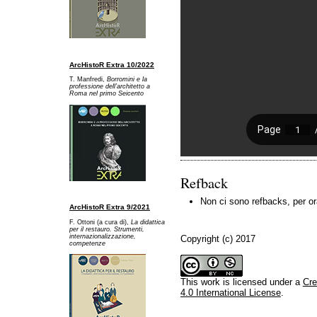
ArcHistoR Extra 10/2022
T. Manfredi,
Borromini e la
professione dell’architetto a
Ro
ma nel primo Seicento
Refback
Non ci sono refbacks, per or
ArcHistoR Extra 9/2021
F. Ottoni (a cura di),
La didattica
per il restauro. Strumenti,
internazionalizzazione,
Copyright (c) 2017
competenze
This work is licensed under a
Cre
4.0 International License
.