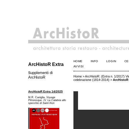
HOME
INFO
LOGIN
CE
ArcHistoR Extra
AVVISI
s
upplementi di
Home
>
ArcHistoR: (Extra n. 1/2017) Vio
ArcHistoR
celebrazione (1814-2014)
>
ArcHistoR
ArcHistoR Extra 14/2025
M.R. Caniglia,
Voyage
Pittoresque. IV. La Calabria allo
specchio di Saint-Non