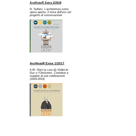
ArcHistoR Extra 2/2018
N. Sulfaro,
L'architettura come
opera aperta. Il tema dell'uso nel
progetto di conservazione
ArcHistoR Extra 1/2017
A.M. Oteri (a cura di)
Viollet-le-
Duc e l'Ottocento. Contributi a
margine di una celebrazione
(1814-2014)