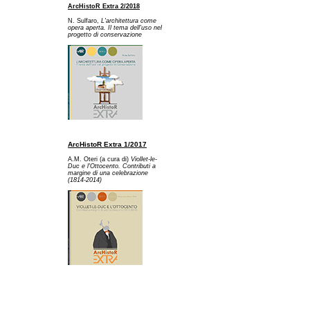
ArcHistoR Extra 2/2018
N. Sulfaro,
L'architettura come
opera aperta. Il tema dell'uso nel
progetto di conservazione
ArcHistoR Extra 1/2017
A.M. Oteri (a cura di)
Viollet-le-
Duc e l'Ottocento. Contributi a
margine di una celebrazione
(1814-2014)