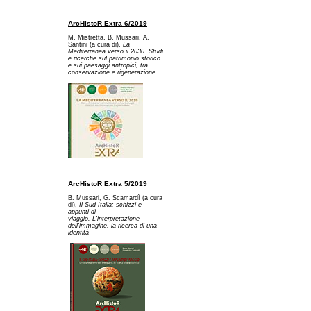
ArcHistoR Extra 6/2019
M. Mistretta, B. Mussari, A.
Santini (a cura di),
La
Mediterranea verso il 2030. Studi
e ricerche sul patrimonio storico
e sui paesaggi antropici, tra
conservazione e rigenerazione
ArcHistoR Extra 5/2019
B. Mussari, G. Scamardì (a cura
di),
Il Sud Italia: schizzi e
appunti di
viaggio. L'interpretazione
dell'immagine, la ricerca di una
identità