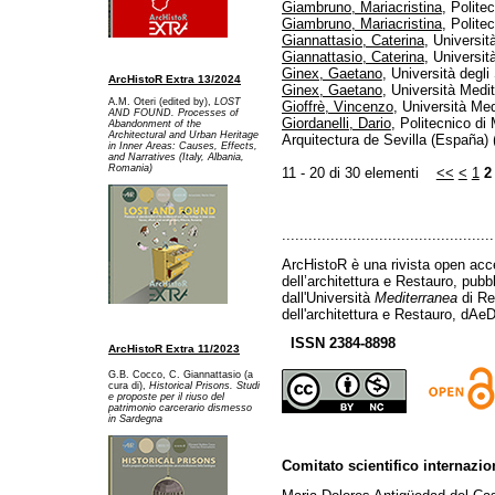
Giambruno, Mariacristina
, Polite
Giambruno, Mariacristina
, Politec
Giannattasio, Caterina
, Università
Giannattasio, Caterina
, Università
Ginex, Gaetano
, Università degl
ArcHistoR Extra 13/2024
Ginex, Gaetano
, Università Medi
A.M. Oteri (edited by),
LOST
Gioffrè, Vincenzo
, Università Me
AND FOUND. Processes of
Giordanelli, Dario
, Politecnico di
Abandonment of the
Architectural and Urban Heritage
Arquitectura de Sevilla (España) (
in Inner Areas: Causes, Effects,
and Narratives (Italy, Albania,
Romania)
11 - 20 di 30 elementi
<<
<
1
2
................................................
ArcHistoR è una rivista open acce
dell’architettura e Restauro, pub
dall'Università
Mediterranea
di Re
dell'architettura e Restauro, dAeD
ISSN 2384-8898
ArcHistoR Extra 11/2023
G.B. Cocco, C. Giannattasio (a
cura di),
Historical Prisons. Studi
e proposte per il riuso del
patrimonio carcerario dismesso
in Sardegna
Comitato scientifico internazio