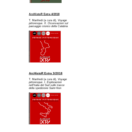
ArcHistoR Extra 4/2018
T. Manfredi (a cura di),
Voyage
pittoresque. II. Osservazioni sul
paesaggio storico della Calabria
ArcHistoR Extra 3/2018
T. Manfredi (a cura di),
Voyage
pittoresque. I. Esplorazioni
nell'Italia del Sud sulle tracce
della spedizione Saint-Non