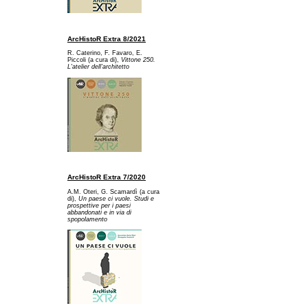
ArcHistoR Extra 8/2021
R. Caterino, F. Favaro, E.
Piccoli (a cura di),
Vittone 250.
L'atelier dell'architetto
ArcHistoR Extra 7/2020
A.M. Oteri, G. Scamardì (a cura
di),
Un paese ci vuole. Studi e
prospettive per i paesi
abbandonati e in via di
spopolamento