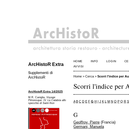
HOME
INFO
LOGIN
CE
ArcHistoR Extra
AVVISI
s
upplementi di
Home
>
Cerca
>
Scorri l'indice per Au
ArcHistoR
Scorri l'indice per 
ArcHistoR Extra 14/2025
M.R. Caniglia,
Voyage
Pittoresque. IV. La Calabria allo
A
B
C
D
E
F
G
H
I
J
K
L
M
N
O
P
Q
R
S
specchio di Saint-Non
G
Geoffroy, Pierre
(Francia)
Germani, Manuela