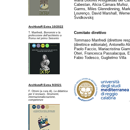
Maria Dolores Antigüedad del Ca
Cabestan, Alicia Cámara Muñoz, 
Garms, Miles Glenndinning, Mark
Lourenço, David Marshall, Werner
Švidkovskij
ArcHistoR Extra 10/2022
Comitato direttivo
T. Manfredi,
Borromini e la
professione dell’architetto a
Ro
ma nel primo Seicento
Tommaso Manfredi (direttore res
(direttrice editoriale), Antonello A
Paolo Faccio, Mariacristina Gia
Oteri, Francesca Passalacqua, Ed
Fabio Todesco, Guglielmo Villa
ArcHistoR Extra 9/2021
F. Ottoni (a cura di),
La didattica
per il restauro. Strumenti,
internazionalizzazione,
competenze