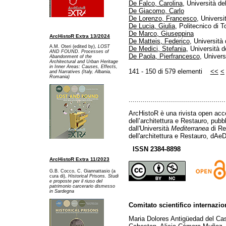
De Falco, Carolina
, Università de
De Giacomo, Carlo
De Lorenzo, Francesco
, Universi
De Lucia, Giulia
, Politecnico di T
De Marco, Giuseppina
ArcHistoR Extra 13/2024
De Matteis, Federico
, Università 
A.M. Oteri (edited by),
LOST
De Medici, Stefania
, Università d
AND FOUND. Processes of
De Paola, Pierfrancesco
, Univers
Abandonment of the
Architectural and Urban Heritage
in Inner Areas: Causes, Effects,
141 - 150 di 579 elementi
<<
<
and Narratives (Italy, Albania,
Romania)
................................................
ArcHistoR è una rivista open acce
dell’architettura e Restauro, pub
dall'Università
Mediterranea
di Re
dell'architettura e Restauro, dAeD
ISSN 2384-8898
ArcHistoR Extra 11/2023
G.B. Cocco, C. Giannattasio (a
cura di),
Historical Prisons. Studi
e proposte per il riuso del
patrimonio carcerario dismesso
in Sardegna
Comitato scientifico internazio
Maria Dolores Antigüedad del Ca