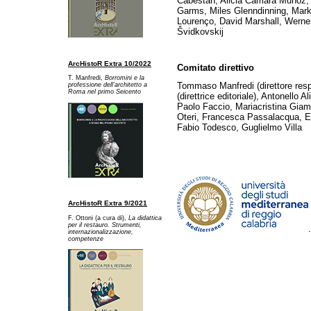
Cabestan, Alicia Cámara Muñoz, 
Garms, Miles Glenndinning, Mark
Lourenço, David Marshall, Werner
Švidkovskij
ArcHistoR Extra 10/2022
Comitato direttivo
T. Manfredi,
Borromini e la
Tommaso Manfredi (direttore res
professione dell’architetto a
Ro
ma nel primo Seicento
(direttrice editoriale), Antonello A
Paolo Faccio, Mariacristina Gia
Oteri, Francesca Passalacqua, Ed
Fabio Todesco, Guglielmo Villa
ArcHistoR Extra 9/2021
F. Ottoni (a cura di),
La didattica
per il restauro. Strumenti,
internazionalizzazione,
competenze