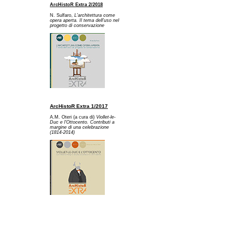
ArcHistoR Extra 2/2018
N. Sulfaro,
L'architettura come
opera aperta. Il tema dell'uso nel
progetto di conservazione
ArcHistoR Extra 1/2017
A.M. Oteri (a cura di)
Viollet-le-
Duc e l'Ottocento. Contributi a
margine di una celebrazione
(1814-2014)