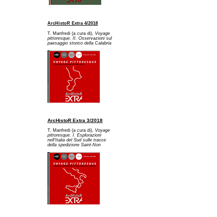
ArcHistoR Extra 4/2018
T. Manfredi (a cura di),
Voyage
pittoresque. II. Osservazioni sul
paesaggio storico della Calabria
ArcHistoR Extra 3/2018
T. Manfredi (a cura di),
Voyage
pittoresque. I. Esplorazioni
nell'Italia del Sud sulle tracce
della spedizione Saint-Non