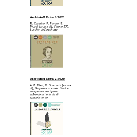
ArcHistoR Extra 8/2021
R. Caterino, F. Favaro, E.
Piccoli (a cura di),
Vittone 250.
L'atelier dell'architetto
ArcHistoR Extra 7/2020
A.M. Oteri, G. Scamardì (a cura
di),
Un paese ci vuole. Studi e
prospettive per i paesi
abbandonati e in via di
spopolamento