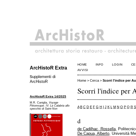
HOME
INFO
LOGIN
CE
ArcHistoR Extra
AVVISI
s
upplementi di
Home
>
Cerca
>
Scorri l'indice per Au
ArcHistoR
Scorri l'indice per 
ArcHistoR Extra 14/2025
M.R. Caniglia,
Voyage
Pittoresque. IV. La Calabria allo
A
B
C
D
E
F
G
H
I
J
K
L
M
N
O
P
Q
R
S
specchio di Saint-Non
d
de Cadilhac, Rossella
, Politecnic
De Capua, Alberto
, Università Me