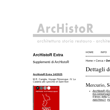
HOME
INFO
ArcHistoR Extra
Home
>
Cerca
>
Det
s
upplementi di ArcHistoR
Dettagli d
ArcHistoR Extra 14/2025
M.R. Caniglia,
Voyage Pittoresque. IV. La
Calabria allo specchio di Saint-Non
Mercurio, S
ArcHistoR (Ext
tra conservazi
Il limes della 
ABSTRACT
P