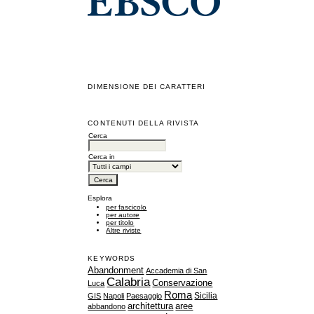
DIMENSIONE DEI CARATTERI
CONTENUTI DELLA RIVISTA
Cerca
Cerca in
Esplora
per fascicolo
per autore
per titolo
Altre riviste
KEYWORDS
Abandonment
Accademia di San
Calabria
Conservazione
Luca
Roma
Sicilia
GIS
Napoli
Paesaggio
architettura
aree
abbandono