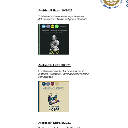
ArcHistoR Extra 10/2022
T. Manfredi,
Borromini e la professione
dell’architetto a Ro
ma nel primo Seicento
ArcHistoR Extra 9/2021
F. Ottoni (a cura di),
La didattica per il
restauro. Strumenti, internazionalizzazione,
competenze
ArcHistoR Extra 8/2021