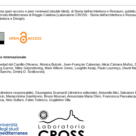
......................................................................................................................................................
sta open access e peer reviewed (double blind), di Storia dell’architettura e Restauro, pubbl
ersità
Mediterranea
di Reggio Calabria (Laboratorio CROSS - Storia dell'architettura e Resta
tettura e Design).
co internazionale
üedad del Castillo-Olivares, Monica Butzek, Jean-François Cabestan, Alicia Cámara Muñoz,
g Garms, Miles Glenndinning, Mark Wilson Jones, Loughlin Kealy, Paulo Lourenço, David Ma
Sancho, Dmitrij O. Švidkovskij
ettore responsabile), Giuseppina Scamardì (direttrice editoriale), Antonello Alici, Salvatore D
cio, Mariacristina Giambruno, Bruno Mussari, Annunziata Maria Oteri, Francesca Passalac
cia, Nino Sulfaro, Fabio Todesco, Guglielmo Villa