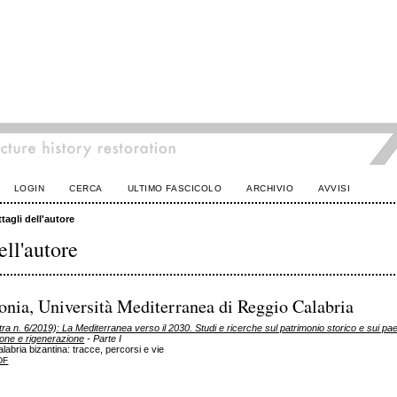
LOGIN
CERCA
ULTIMO FASCICOLO
ARCHIVIO
AVVISI
tagli dell'autore
ell'autore
onia, Università Mediterranea di Reggio Calabria
ra n. 6/2019): La Mediterranea verso il 2030. Studi e ricerche sul patrimonio storico e sui pae
one e rigenerazione
- Parte I
Calabria bizantina: tracce, percorsi e vie
DF