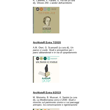
R. Caterino, F. Favaro, E. Piccoli (a cura
di),
Vittone 250. L'atelier dell'architetto
ArcHistoR Extra 7/2020
A.M. Oteri, G. Scamardì (a cura di),
Un
paese ci vuole. Studi e prospettive per i
paesi abbandonati e in via di spopolamento
ArcHistoR Extra 6/2019
M. Mistretta, B. Mussari, A. Santini (a cura
di),
La Mediterranea verso il 2030. Studi e
ricerche sul patrimonio storico e sui paesaggi
antropici, tra conservazione e rigenerazione