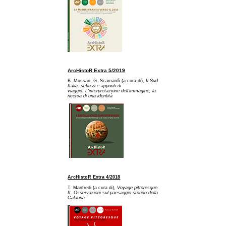
ArcHistoR Extra 5/2019
B. Mussari, G. Scamardì (a cura di),
Il Sud
Italia: schizzi e appunti di
viaggio. L'interpretazione dell'immagine, la
ricerca di una identità
ArcHistoR Extra 4/2018
T. Manfredi (a cura di),
Voyage pittoresque.
II. Osservazioni sul paesaggio storico della
Calabria