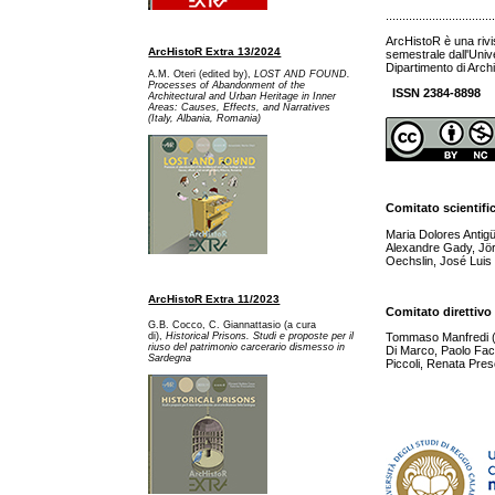
................................
ArcHistoR è una rivi
ArcHistoR Extra 13/2024
semestrale dall'Univ
Dipartimento di Archi
A.M. Oteri (edited by),
LOST AND FOUND.
Processes of Abandonment of the
ISSN 2384-8898
Architectural and Urban Heritage in Inner
Areas: Causes, Effects, and Narratives
(Italy, Albania, Romania)
Comitato scientifi
Maria Dolores Antig
Alexandre Gady, Jör
Oechslin, José Luis 
ArcHistoR Extra 11/2023
Comitato direttivo
G.B. Cocco, C. Giannattasio (a cura
di),
Historical Prisons. Studi e proposte per il
Tommaso Manfredi (dir
riuso del patrimonio carcerario dismesso in
Di Marco, Paolo Fac
Sardegna
Piccoli, Renata Pres