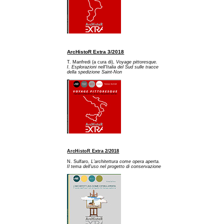
ArcHistoR Extra 3/2018
T. Manfredi (a cura di),
Voyage pittoresque.
I. Esplorazioni nell'Italia del Sud sulle tracce
della spedizione Saint-Non
ArcHistoR Extra 2/2018
N. Sulfaro,
L'architettura come opera aperta.
Il tema dell'uso nel progetto di conservazione