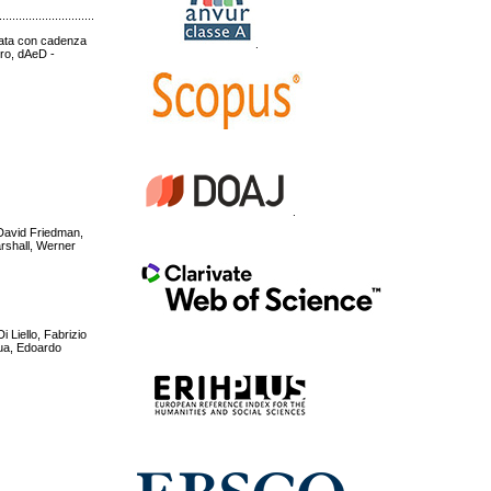
.....................................................................................................................................................
icata con cadenza
.
uro, dAeD -
.
 David Friedman,
rshall, Werner
i Liello, Fabrizio
qua, Edoardo