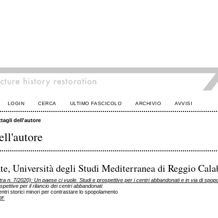
LOGIN
CERCA
ULTIMO FASCICOLO
ARCHIVIO
AVVISI
tagli dell'autore
ell'autore
te, Università degli Studi Mediterranea di Reggio Cala
ra n. 7/2020): Un paese ci vuole. Studi e prospettive per i centri abbandonati e in via di spo
spettive per il rilancio dei centri abbandonati
entri storici minori per contrastare lo spopolamento
DF