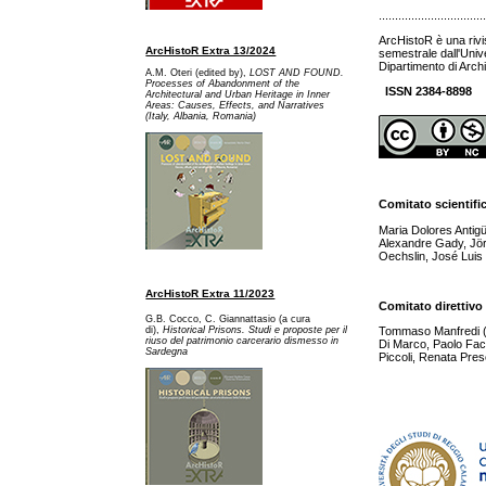
................................
ArcHistoR è una rivi
ArcHistoR Extra 13/2024
semestrale dall'Univ
Dipartimento di Archi
A.M. Oteri (edited by),
LOST AND FOUND.
Processes of Abandonment of the
ISSN 2384-8898
Architectural and Urban Heritage in Inner
Areas: Causes, Effects, and Narratives
(Italy, Albania, Romania)
Comitato scientifi
Maria Dolores Antig
Alexandre Gady, Jör
Oechslin, José Luis 
ArcHistoR Extra 11/2023
Comitato direttivo
G.B. Cocco, C. Giannattasio (a cura
di),
Historical Prisons. Studi e proposte per il
Tommaso Manfredi (dir
riuso del patrimonio carcerario dismesso in
Di Marco, Paolo Fac
Sardegna
Piccoli, Renata Pres