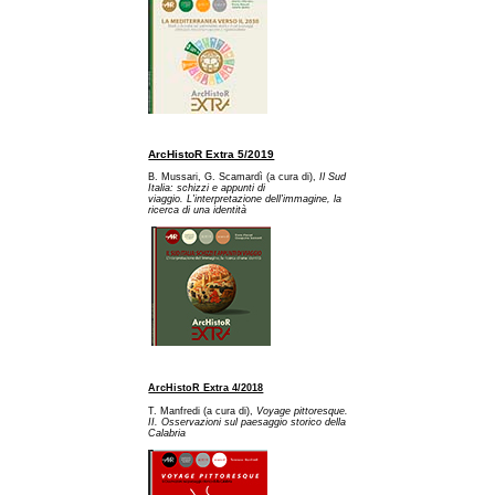
ArcHistoR Extra 5/2019
B. Mussari, G. Scamardì (a cura di),
Il Sud
Italia: schizzi e appunti di
viaggio. L'interpretazione dell'immagine, la
ricerca di una identità
ArcHistoR Extra 4/2018
T. Manfredi (a cura di),
Voyage pittoresque.
II. Osservazioni sul paesaggio storico della
Calabria