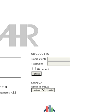
CRUSCOTTO
Nome utente
Password
Ricordami
LINGUA
bria
Scegli la lingua
polamento
- 2.1