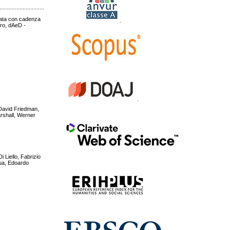
.....................................................................................................................................................
icata con cadenza
.
uro, dAeD -
.
 David Friedman,
rshall, Werner
i Liello, Fabrizio
qua, Edoardo