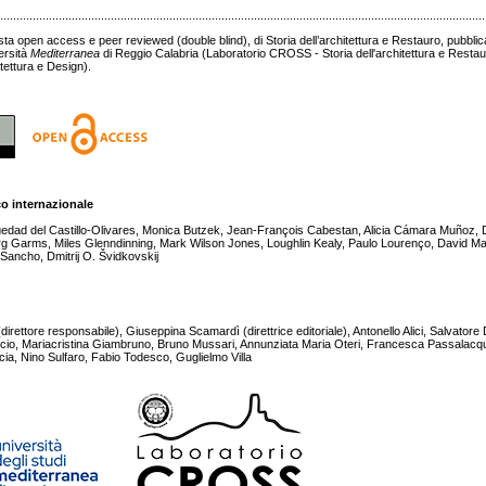
......................................................................................................................................................
sta open access e peer reviewed (double blind), di Storia dell’architettura e Restauro, pubbl
ersità
Mediterranea
di Reggio Calabria (Laboratorio CROSS - Storia dell'architettura e Resta
tettura e Design).
co internazionale
üedad del Castillo-Olivares, Monica Butzek, Jean-François Cabestan, Alicia Cámara Muñoz,
g Garms, Miles Glenndinning, Mark Wilson Jones, Loughlin Kealy, Paulo Lourenço, David Ma
Sancho, Dmitrij O. Švidkovskij
ettore responsabile), Giuseppina Scamardì (direttrice editoriale), Antonello Alici, Salvatore D
cio, Mariacristina Giambruno, Bruno Mussari, Annunziata Maria Oteri, Francesca Passalac
cia, Nino Sulfaro, Fabio Todesco, Guglielmo Villa