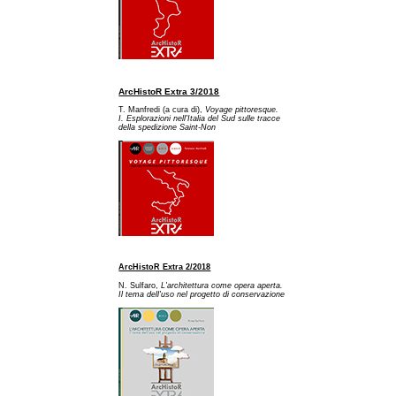
ArcHistoR Extra 3/2018
T. Manfredi (a cura di),
Voyage pittoresque.
I. Esplorazioni nell'Italia del Sud sulle tracce
della spedizione Saint-Non
ArcHistoR Extra 2/2018
N. Sulfaro,
L'architettura come opera aperta.
Il tema dell'uso nel progetto di conservazione