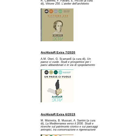
R. Caterino, F. Favaro, E. Piccoli (a cura
di),
Vittone 250. L'atelier dell'architetto
ArcHistoR Extra 7/2020
A.M. Oteri, G. Scamardì (a cura di),
Un
paese ci vuole. Studi e prospettive per i
paesi abbandonati e in via di spopolamento
ArcHistoR Extra 6/2019
M. Mistretta, B. Mussari, A. Santini (a cura
di),
La Mediterranea verso il 2030. Studi e
ricerche sul patrimonio storico e sui paesaggi
antropici, tra conservazione e rigenerazione