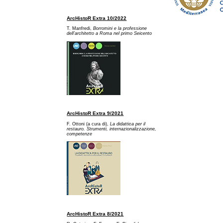
ArcHistoR Extra 10/2022
T. Manfredi,
Borromini e la professione
dell’architetto a Ro
ma nel primo Seicento
ArcHistoR Extra 9/2021
F. Ottoni (a cura di),
La didattica per il
restauro. Strumenti, internazionalizzazione,
competenze
ArcHistoR Extra 8/2021