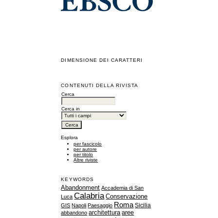
DIMENSIONE DEI CARATTERI
CONTENUTI DELLA RIVISTA
Cerca
Cerca in
Esplora
per fascicolo
per autore
per titolo
Altre riviste
KEYWORDS
Abandonment
Accademia di San
Calabria
Conservazione
Luca
Roma
Sicilia
GIS
Napoli
Paesaggio
architettura
aree
abbandono