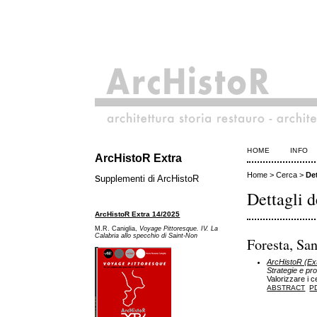
HOME
INFO
ArcHistoR Extra
Home
>
Cerca
>
Det
s
upplementi di ArcHistoR
Dettagli d
ArcHistoR Extra 14/2025
M.R. Caniglia,
Voyage Pittoresque. IV. La
Calabria allo specchio di Saint-Non
Foresta, San
ArcHistoR (Ext
Strategie e pro
Valorizzare i c
ABSTRACT
P