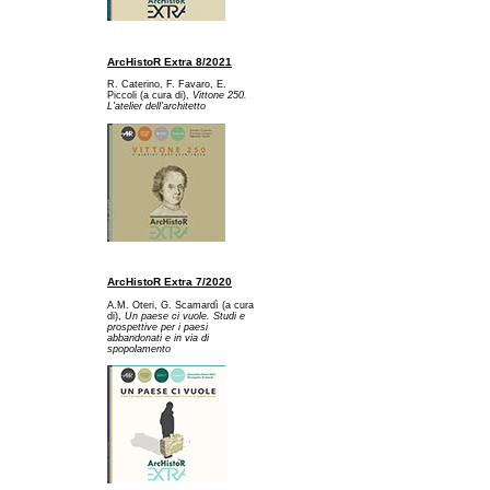
ArcHistoR Extra 8/2021
R. Caterino, F. Favaro, E.
Piccoli (a cura di),
Vittone 250.
L'atelier dell'architetto
ArcHistoR Extra 7/2020
A.M. Oteri, G. Scamardì (a cura
di),
Un paese ci vuole. Studi e
prospettive per i paesi
abbandonati e in via di
spopolamento