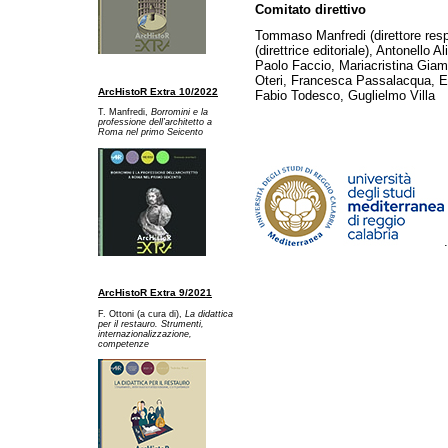
Comitato direttivo
Tommaso Manfredi (direttore res
(direttrice editoriale), Antonello A
Paolo Faccio, Mariacristina Gia
Oteri, Francesca Passalacqua, Ed
ArcHistoR Extra 10/2022
Fabio Todesco, Guglielmo Villa
T. Manfredi,
Borromini e la
professione dell’architetto a
Ro
ma nel primo Seicento
ArcHistoR Extra 9/2021
F. Ottoni (a cura di),
La didattica
per il restauro. Strumenti,
internazionalizzazione,
competenze