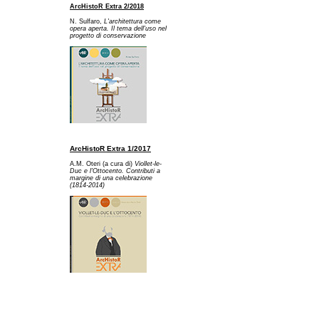
ArcHistoR Extra 2/2018
N. Sulfaro,
L'architettura come
opera aperta. Il tema dell'uso nel
progetto di conservazione
ArcHistoR Extra 1/2017
A.M. Oteri (a cura di)
Viollet-le-
Duc e l'Ottocento. Contributi a
margine di una celebrazione
(1814-2014)