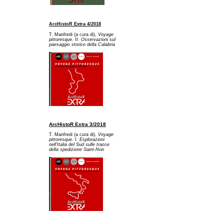
ArcHistoR Extra 4/2018
T. Manfredi (a cura di),
Voyage
pittoresque. II. Osservazioni sul
paesaggio storico della Calabria
ArcHistoR Extra 3/2018
T. Manfredi (a cura di),
Voyage
pittoresque. I. Esplorazioni
nell'Italia del Sud sulle tracce
della spedizione Saint-Non