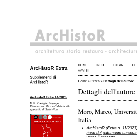
HOME
INFO
LOGIN
CE
ArcHistoR Extra
AVVISI
s
upplementi di
Home
>
Cerca
>
Dettagli dell'autore
ArcHistoR
Dettagli dell'autore
ArcHistoR Extra 14/2025
M.R. Caniglia,
Voyage
Pittoresque. IV. La Calabria allo
Moro, Marco, Università
specchio di Saint-Non
Italia
ArcHistoR (Extra n. 11/2023):
riuso del patrimonio carcer