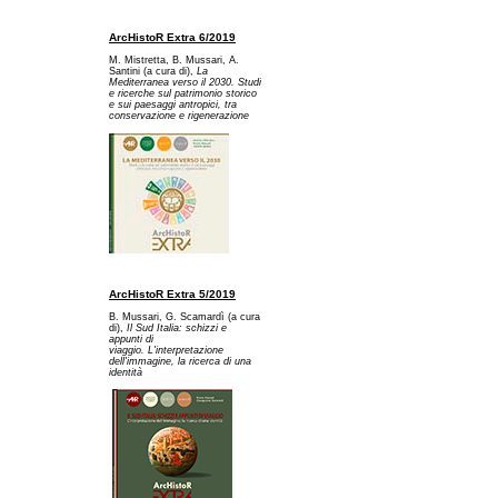
ArcHistoR Extra 6/2019
M. Mistretta, B. Mussari, A.
Santini (a cura di),
La
Mediterranea verso il 2030. Studi
e ricerche sul patrimonio storico
e sui paesaggi antropici, tra
conservazione e rigenerazione
ArcHistoR Extra 5/2019
B. Mussari, G. Scamardì (a cura
di),
Il Sud Italia: schizzi e
appunti di
viaggio. L'interpretazione
dell'immagine, la ricerca di una
identità