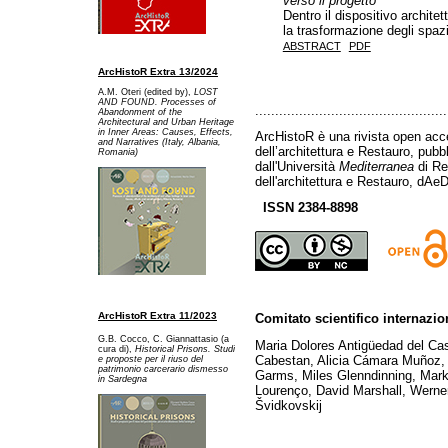
verso il progetto
Dentro il dispositivo architet
la trasformazione degli spazi
ABSTRACT
PDF
ArcHistoR Extra 13/2024
A.M. Oteri (edited by),
LOST
AND FOUND. Processes of
................................................
Abandonment of the
Architectural and Urban Heritage
in Inner Areas: Causes, Effects,
ArcHistoR è una rivista open acce
and Narratives (Italy, Albania,
dell’architettura e Restauro, pub
Romania)
dall'Università
Mediterranea
di Re
dell'architettura e Restauro, dAeD
ISSN 2384-8898
ArcHistoR Extra 11/2023
Comitato scientifico internazio
G.B. Cocco, C. Giannattasio (a
Maria Dolores Antigüedad del Ca
cura di),
Historical Prisons. Studi
Cabestan, Alicia Cámara Muñoz, 
e proposte per il riuso del
patrimonio carcerario dismesso
Garms, Miles Glenndinning, Mark
in Sardegna
Lourenço, David Marshall, Werner
Švidkovskij