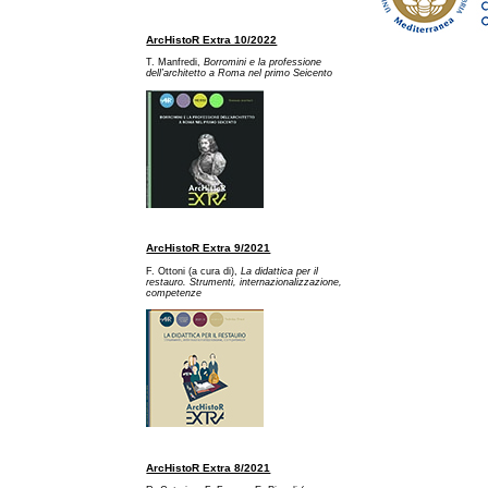
ArcHistoR Extra 10/2022
T. Manfredi,
Borromini e la professione
dell’architetto a Ro
ma nel primo Seicento
ArcHistoR Extra 9/2021
F. Ottoni (a cura di),
La didattica per il
restauro. Strumenti, internazionalizzazione,
competenze
ArcHistoR Extra 8/2021