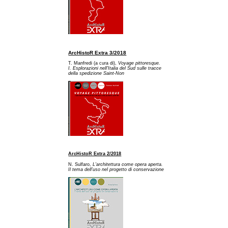
ArcHistoR Extra 3/2018
T. Manfredi (a cura di),
Voyage pittoresque.
I. Esplorazioni nell'Italia del Sud sulle tracce
della spedizione Saint-Non
ArcHistoR Extra 2/2018
N. Sulfaro,
L'architettura come opera aperta.
Il tema dell'uso nel progetto di conservazione