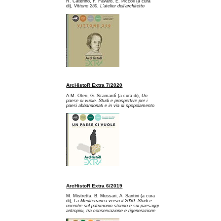
R. Caterino, F. Favaro, E. Piccoli (a cura
di),
Vittone 250. L'atelier dell'architetto
ArcHistoR Extra 7/2020
A.M. Oteri, G. Scamardì (a cura di),
Un
paese ci vuole. Studi e prospettive per i
paesi abbandonati e in via di spopolamento
ArcHistoR Extra 6/2019
M. Mistretta, B. Mussari, A. Santini (a cura
di),
La Mediterranea verso il 2030. Studi e
ricerche sul patrimonio storico e sui paesaggi
antropici, tra conservazione e rigenerazione