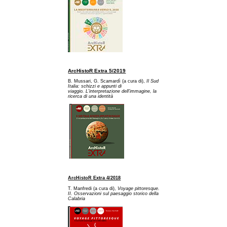
ArcHistoR Extra 5/2019
B. Mussari, G. Scamardì (a cura di),
Il Sud
Italia: schizzi e appunti di
viaggio. L'interpretazione dell'immagine, la
ricerca di una identità
ArcHistoR Extra 4/2018
T. Manfredi (a cura di),
Voyage pittoresque.
II. Osservazioni sul paesaggio storico della
Calabria