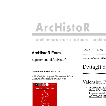
HOME
INFO
ArcHistoR Extra
Home
>
Cerca
>
Det
s
upplementi di ArcHistoR
Dettagli d
ArcHistoR Extra 14/2025
M.R. Caniglia,
Voyage Pittoresque. IV. La
Calabria allo specchio di Saint-Non
Valensise, 
ArcHistoR (Extr
Parte IV - Cala
Impressioni di 
ABSTRACT
P