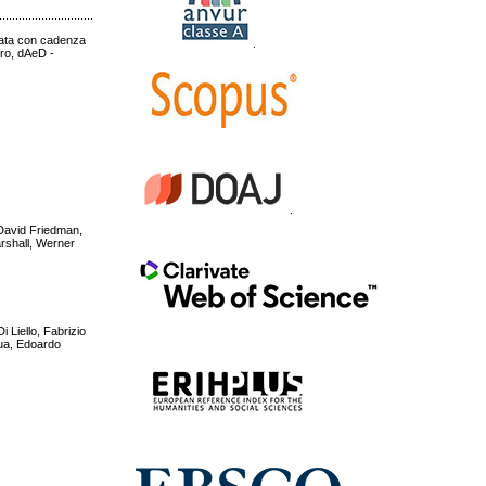
.....................................................................................................................................................
icata con cadenza
.
uro, dAeD -
.
 David Friedman,
rshall, Werner
i Liello, Fabrizio
qua, Edoardo