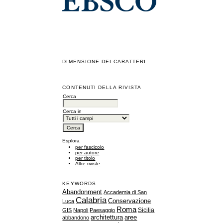
DIMENSIONE DEI CARATTERI
CONTENUTI DELLA RIVISTA
Cerca
Cerca in
Esplora
per fascicolo
per autore
per titolo
Altre riviste
KEYWORDS
Abandonment
Accademia di San
Calabria
Conservazione
Luca
Roma
Sicilia
GIS
Napoli
Paesaggio
architettura
aree
abbandono