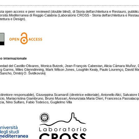
......................................................................................................................................................
sta open access e peer reviewed (double blind), di Storia dell’architettura e Restauro, pubbl
ersità
Mediterranea
di Reggio Calabria (Laboratorio CROSS - Storia dell'architettura e Resta
tettura e Design).
co internazionale
üedad del Castillo-Olivares, Monica Butzek, Jean-François Cabestan, Alicia Cámara Muñoz,
g Garms, Miles Glenndinning, Mark Wilson Jones, Loughlin Kealy, Paulo Lourenço, David Ma
Sancho, Dmitrij O. Švidkovskij
ettore responsabile), Giuseppina Scamardì (direttrice editoriale), Antonello Alici, Salvatore D
cio, Mariacristina Giambruno, Bruno Mussari, Annunziata Maria Oteri, Francesca Passalac
cia, Nino Sulfaro, Fabio Todesco, Guglielmo Villa