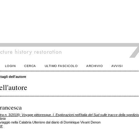
LOGIN
CERCA
ULTIMO FASCICOLO
ARCHIVIO
AVVISI
tagli dell'autore
ell'autore
Francesca
a n. 3/2018): Voyage pittoresque. I. Esplorazioni nell'Italia del Sud sulle tracce della spediz
bria
viaggio nella Calabria Ulteriore dal diario di Dominique Vivant Denon
DF