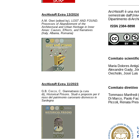
................................
ArcHistoR è una rivi
ArcHistoR Extra 13/2024
semestrale dall'Univ
Dipartimento di Archi
A.M. Oteri (edited by),
LOST AND FOUND.
Processes of Abandonment of the
ISSN 2384-8898
Architectural and Urban Heritage in Inner
Areas: Causes, Effects, and Narratives
(Italy, Albania, Romania)
Comitato scientifi
Maria Dolores Antig
Alexandre Gady, Jör
Oechslin, José Luis 
ArcHistoR Extra 11/2023
Comitato direttivo
G.B. Cocco, C. Giannattasio (a cura
di),
Historical Prisons. Studi e proposte per il
Tommaso Manfredi (dir
riuso del patrimonio carcerario dismesso in
Di Marco, Paolo Fac
Sardegna
Piccoli, Renata Pres