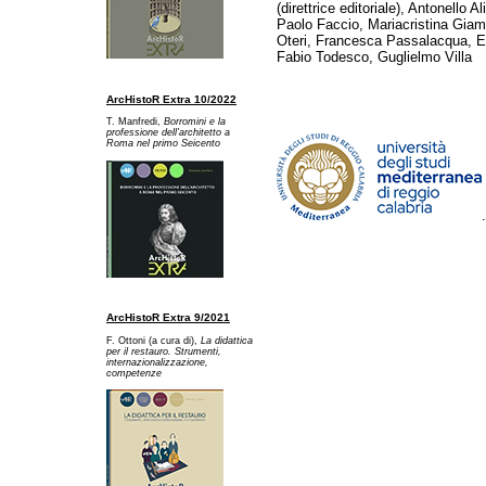
(direttrice editoriale), Antonello A
Paolo Faccio, Mariacristina Gia
Oteri, Francesca Passalacqua, Ed
Fabio Todesco, Guglielmo Villa
ArcHistoR Extra 10/2022
T. Manfredi,
Borromini e la
professione dell’architetto a
Ro
ma nel primo Seicento
ArcHistoR Extra 9/2021
F. Ottoni (a cura di),
La didattica
per il restauro. Strumenti,
internazionalizzazione,
competenze