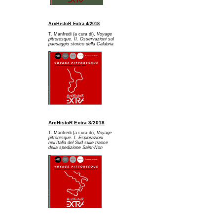
ArcHistoR Extra 4/2018
T. Manfredi (a cura di),
Voyage
pittoresque. II. Osservazioni sul
paesaggio storico della Calabria
ArcHistoR Extra 3/2018
T. Manfredi (a cura di),
Voyage
pittoresque. I. Esplorazioni
nell'Italia del Sud sulle tracce
della spedizione Saint-Non