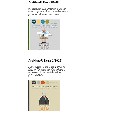
ArcHistoR Extra 2/2018
N. Sulfaro,
L'architettura come
opera aperta. Il tema dell'uso nel
progetto di conservazione
ArcHistoR Extra 1/2017
A.M. Oteri (a cura di)
Viollet-le-
Duc e l'Ottocento. Contributi a
margine di una celebrazione
(1814-2014)