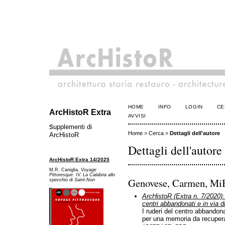
HOME
INFO
LOGIN
CE
ArcHistoR Extra
AVVISI
s
upplementi di
Home
>
Cerca
>
Dettagli dell'autore
ArcHistoR
Dettagli dell'autore
ArcHistoR Extra 14/2025
M.R. Caniglia,
Voyage
Pittoresque. IV. La Calabria allo
Genovese, Carmen, MiB
specchio di Saint-Non
ArcHistoR (Extra n. 7/2020):
centri abbandonati e in via 
I ruderi del centro abbandon
per una memoria da recuper