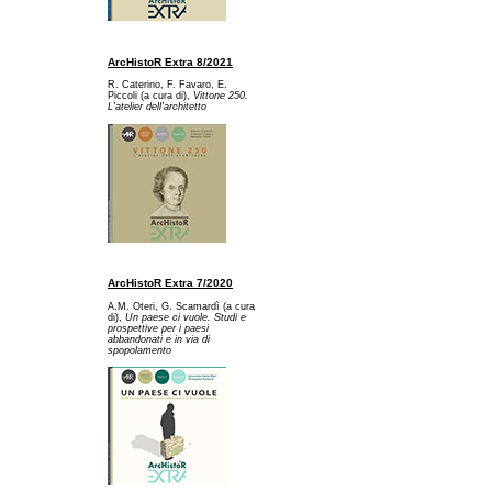
ArcHistoR Extra 8/2021
R. Caterino, F. Favaro, E.
Piccoli (a cura di),
Vittone 250.
L'atelier dell'architetto
ArcHistoR Extra 7/2020
A.M. Oteri, G. Scamardì (a cura
di),
Un paese ci vuole. Studi e
prospettive per i paesi
abbandonati e in via di
spopolamento