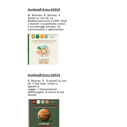
ArcHistoR Extra 6/2019
M. Mistretta, B. Mussari, A.
Santini (a cura di),
La
Mediterranea verso il 2030. Studi
e ricerche sul patrimonio storico
e sui paesaggi antropici, tra
conservazione e rigenerazione
ArcHistoR Extra 5/2019
B. Mussari, G. Scamardì (a cura
di),
Il Sud Italia: schizzi e
appunti di
viaggio. L'interpretazione
dell'immagine, la ricerca di una
identità