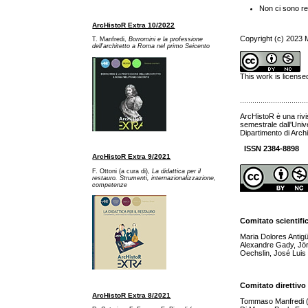
Non ci sono re
ArcHistoR Extra 10/2022
Copyright (c) 2023
T. Manfredi,
Borromini e la professione
dell’architetto a Ro
ma nel primo Seicento
This work is licens
................................
ArcHistoR è una rivi
semestrale dall'Univ
Dipartimento di Archi
ISSN 2384-8898
ArcHistoR Extra 9/2021
F. Ottoni (a cura di),
La didattica per il
restauro. Strumenti, internazionalizzazione,
competenze
Comitato scientifi
Maria Dolores Antig
Alexandre Gady, Jör
Oechslin, José Luis 
Comitato direttivo
ArcHistoR Extra 8/2021
Tommaso Manfredi (dir