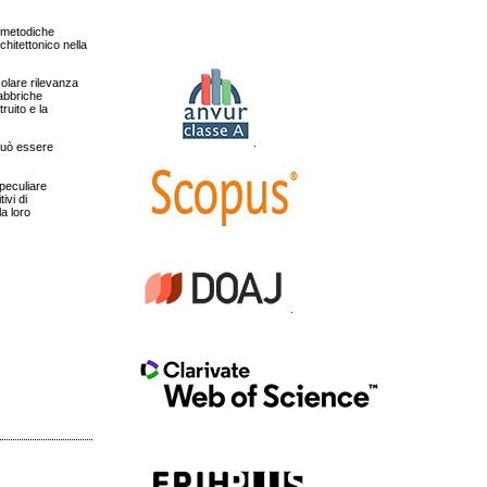
e metodiche
rchitettonico nella
colare rilevanza
fabbriche
ruito e la
.
 può essere
 peculiare
ivi di
la loro
.