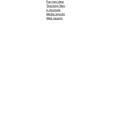
Pay-per-view
Teaching files
e-Journals
Media reports
Web search