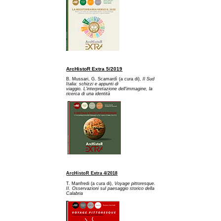
ArcHistoR Extra 5/2019
B. Mussari, G. Scamardì (a cura di),
Il Sud
Italia: schizzi e appunti di
viaggio. L'interpretazione dell'immagine, la
ricerca di una identità
ArcHistoR Extra 4/2018
T. Manfredi (a cura di),
Voyage pittoresque.
II. Osservazioni sul paesaggio storico della
Calabria