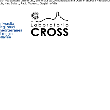
cio, Mariacristina Giambruno, Bruno Mussari, Annunziata Maria Oteri, Francesca Passalac
cia, Nino Sulfaro, Fabio Todesco, Guglielmo Villa
.