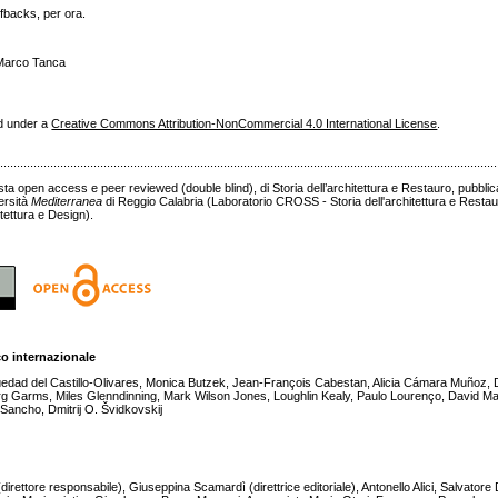
fbacks, per ora.
 Marco Tanca
ed under a
Creative Commons Attribution-NonCommercial 4.0 International License
.
......................................................................................................................................................
sta open access e peer reviewed (double blind), di Storia dell’architettura e Restauro, pubbl
ersità
Mediterranea
di Reggio Calabria (Laboratorio CROSS - Storia dell'architettura e Resta
tettura e Design).
co internazionale
üedad del Castillo-Olivares, Monica Butzek, Jean-François Cabestan, Alicia Cámara Muñoz,
g Garms, Miles Glenndinning, Mark Wilson Jones, Loughlin Kealy, Paulo Lourenço, David Ma
Sancho, Dmitrij O. Švidkovskij
ettore responsabile), Giuseppina Scamardì (direttrice editoriale), Antonello Alici, Salvatore D