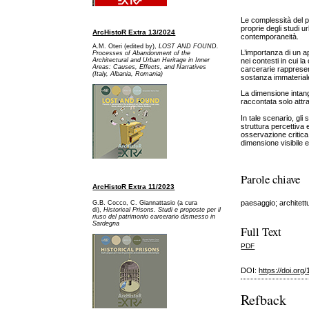
Le complessità del p
proprie degli studi ur
ArcHistoR Extra 13/2024
contemporaneità.
A.M. Oteri (edited by),
LOST AND FOUND.
L’importanza di un ap
Processes of Abandonment of the
Architectural and Urban Heritage in Inner
nei contesti in cui l
Areas: Causes, Effects, and Narratives
carcerarie rappresent
(Italy, Albania, Romania)
sostanza immateriale
La dimensione intangi
raccontata solo attra
In tale scenario, gli
struttura percettiva 
osservazione critica,
dimensione visibile e
Parole chiave
ArcHistoR Extra 11/2023
paesaggio; architett
G.B. Cocco, C. Giannattasio (a cura
di),
Historical Prisons. Studi e proposte per il
riuso del patrimonio carcerario dismesso in
Sardegna
Full Text
PDF
DOI:
https://doi.or
Refback