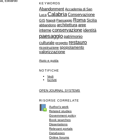
qua, Edoardo
KEYWORDS
Abandonment
Accademia di San
Calabria
Conservazione
Luca
Roma
Sicilia
GIS
Napoli
Paesaggio
architettura
aree
abbandono
conservazione
identità
interne
paesaggio
patrimonio
restauro
culturale
progetto
spopolamento
ricostruzione
valorizzazione
Aiuto e guida
NOTIFICHE
Vedi
Iscriviti
OPEN JOURNAL SYSTEMS
RISORSE CORRELATE
Author's work
Related studies
Government policy
Book searches
Dissertations
Relevant portals
Databases
Online forums