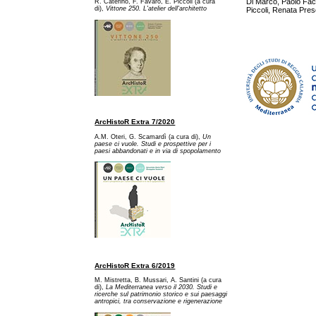
Di Marco, Paolo Fac
R. Caterino, F. Favaro, E. Piccoli (a cura
di),
Vittone 250. L'atelier dell'architetto
Piccoli, Renata Pres
ArcHistoR Extra 7/2020
A.M. Oteri, G. Scamardì (a cura di),
Un
paese ci vuole. Studi e prospettive per i
paesi abbandonati e in via di spopolamento
ArcHistoR Extra 6/2019
M. Mistretta, B. Mussari, A. Santini (a cura
di),
La Mediterranea verso il 2030. Studi e
ricerche sul patrimonio storico e sui paesaggi
antropici, tra conservazione e rigenerazione