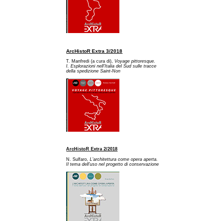
ArcHistoR Extra 3/2018
T. Manfredi (a cura di),
Voyage pittoresque.
I. Esplorazioni nell'Italia del Sud sulle tracce
della spedizione Saint-Non
ArcHistoR Extra 2/2018
N. Sulfaro,
L'architettura come opera aperta.
Il tema dell'uso nel progetto di conservazione