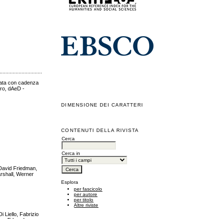
.....................................................................................................................................................
icata con cadenza
uro, dAeD -
DIMENSIONE DEI CARATTERI
CONTENUTI DELLA RIVISTA
Cerca
Cerca in
 David Friedman,
rshall, Werner
Esplora
per fascicolo
per autore
per titolo
Altre riviste
i Liello, Fabrizio