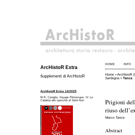
HOME
INFO
ArcHistoR Extra
Home
>
ArcHistoR (E
s
upplementi di ArcHistoR
Sardegna
>
Tanca
ArcHistoR Extra 14/2025
M.R. Caniglia,
Voyage Pittoresque. IV. La
Prigioni del
Calabria allo specchio di Saint-Non
riuso dell’e
Marco Tanca
Abstract