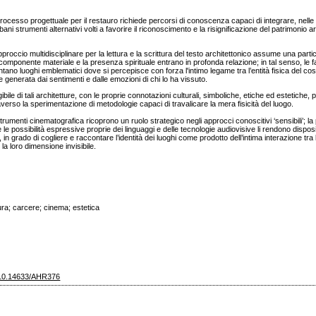
rocesso progettuale per il restauro richiede percorsi di conoscenza capaci di integrare, nell
bani strumenti alternativi volti a favorire il riconoscimento e la risignificazione del patrimonio a
proccio multidisciplinare per la lettura e la scrittura del testo architettonico assume una parti
a componente materiale e la presenza spirituale entrano in profonda relazione; in tal senso, le 
ano luoghi emblematici dove si percepisce con forza l'intimo legame tra l’entità fisica del cost
 generata dai sentimenti e dalle emozioni di chi lo ha vissuto.
bile di tali architetture, con le proprie connotazioni culturali, simboliche, etiche ed estetiche,
verso la sperimentazione di metodologie capaci di travalicare la mera fisicità del luogo.
 strumenti cinematografica ricoprono un ruolo strategico negli approcci conoscitivi ‘sensibili’; la
e le possibilità espressive proprie dei linguaggi e delle tecnologie audiovisive li rendono disposit
 in grado di cogliere e raccontare l’identità dei luoghi come prodotto dell’intima interazione tra 
 la loro dimensione invisibile.
ura; carcere; cinema; estetica
g/10.14633/AHR376