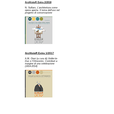
ArcHistoR Extra 2/2018
N. Sulfaro,
L'architettura come
opera aperta. Il tema dell'uso nel
progetto di conservazione
ArcHistoR Extra 1/2017
A.M. Oteri (a cura di)
Viollet-le-
Duc e l'Ottocento. Contributi a
margine di una celebrazione
(1814-2014)