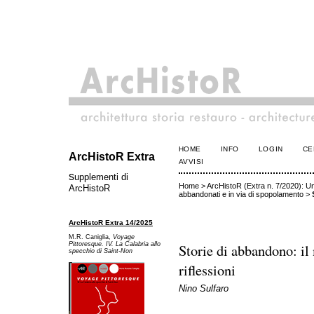
HOME
INFO
LOGIN
CE
ArcHistoR Extra
AVVISI
s
upplementi di
Home
>
ArcHistoR (Extra n. 7/2020): Un 
ArcHistoR
abbandonati e in via di spopolamento
>
ArcHistoR Extra 14/2025
M.R. Caniglia,
Voyage
Storie di abbandono: il
Pittoresque. IV. La Calabria allo
specchio di Saint-Non
riflessioni
Nino Sulfaro