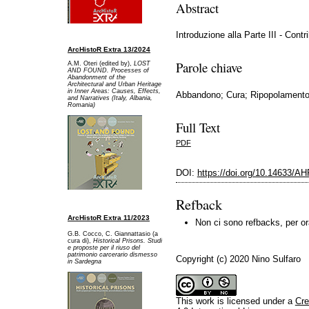
Abstract
Introduzione alla Parte III - Contr
ArcHistoR Extra 13/2024
Parole chiave
A.M. Oteri (edited by),
LOST
AND FOUND. Processes of
Abandonment of the
Architectural and Urban Heritage
in Inner Areas: Causes, Effects,
Abbandono; Cura; Ripopolamento;
and Narratives (Italy, Albania,
Romania)
Full Text
PDF
DOI:
https://doi.org/10.14633/A
Refback
ArcHistoR Extra 11/2023
Non ci sono refbacks, per or
G.B. Cocco, C. Giannattasio (a
cura di),
Historical Prisons. Studi
e proposte per il riuso del
patrimonio carcerario dismesso
Copyright (c) 2020 Nino Sulfaro
in Sardegna
This work is licensed under a
Cre