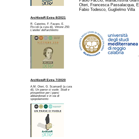
Paolo Faccio, Mariacristina Gia
Oteri, Francesca Passalacqua, Ed
Fabio Todesco, Guglielmo Villa
ArcHistoR Extra 8/2021
R. Caterino, F. Favaro, E.
Piccoli (a cura di),
Vittone 250.
L'atelier dell'architetto
ArcHistoR Extra 7/2020
A.M. Oteri, G. Scamardì (a cura
di),
Un paese ci vuole. Studi e
prospettive per i paesi
abbandonati e in via di
spopolamento