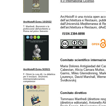
4.0 International License
.
................................................
ArcHistoR è una rivista open acce
dell’architettura e Restauro, pub
ArcHistoR Extra 10/2022
dall'Università
Mediterranea
di Re
T. Manfredi,
Borromini e la
dell'architettura e Restauro, dAeD
professione dell’architetto a
Ro
ma nel primo Seicento
ISSN 2384-8898
Comitato scientifico internazio
Maria Dolores Antigüedad del Ca
Cabestan, Alicia Cámara Muñoz, 
ArcHistoR Extra 9/2021
Garms, Miles Glenndinning, Mark
F. Ottoni (a cura di),
La didattica
Lourenço, David Marshall, Werner
per il restauro. Strumenti,
internazionalizzazione,
Švidkovskij
competenze
Comitato direttivo
Tommaso Manfredi (direttore res
(direttrice editoriale), Antonello A