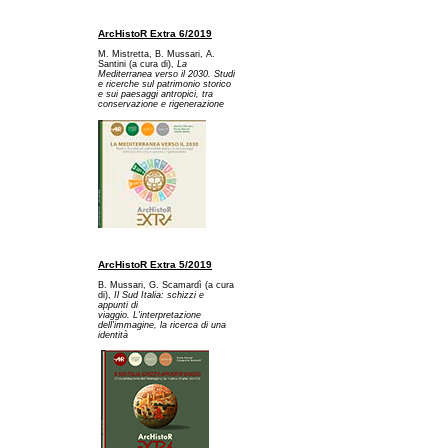
ArcHistoR Extra 6/2019
M. Mistretta, B. Mussari, A.
Santini (a cura di),
La
Mediterranea verso il 2030. Studi
e ricerche sul patrimonio storico
e sui paesaggi antropici, tra
conservazione e rigenerazione
ArcHistoR Extra 5/2019
B. Mussari, G. Scamardì (a cura
di),
Il Sud Italia: schizzi e
appunti di
viaggio. L'interpretazione
dell'immagine, la ricerca di una
identità