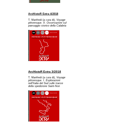
ArcHistoR Extra 4/2018
T. Manfredi (a cura di),
Voyage
pittoresque. II. Osservazioni sul
paesaggio storico della Calabria
ArcHistoR Extra 3/2018
T. Manfredi (a cura di),
Voyage
pittoresque. I. Esplorazioni
nell'Italia del Sud sulle tracce
della spedizione Saint-Non