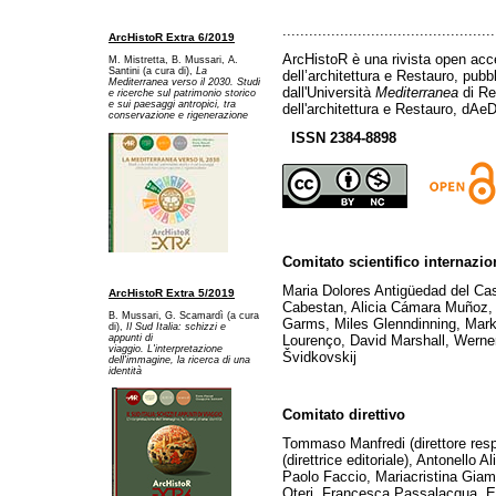
................................................
ArcHistoR Extra 6/2019
ArcHistoR è una rivista open acce
M. Mistretta, B. Mussari, A.
Santini (a cura di),
La
dell’architettura e Restauro, pub
Mediterranea verso il 2030. Studi
dall'Università
Mediterranea
di Re
e ricerche sul patrimonio storico
e sui paesaggi antropici, tra
dell'architettura e Restauro, dAeD
conservazione e rigenerazione
ISSN 2384-8898
Comitato scientifico internazio
Maria Dolores Antigüedad del Ca
ArcHistoR Extra 5/2019
Cabestan, Alicia Cámara Muñoz, 
B. Mussari, G. Scamardì (a cura
Garms, Miles Glenndinning, Mark
di),
Il Sud Italia: schizzi e
Lourenço, David Marshall, Werner
appunti di
viaggio. L'interpretazione
Švidkovskij
dell'immagine, la ricerca di una
identità
Comitato direttivo
Tommaso Manfredi (direttore res
(direttrice editoriale), Antonello A
Paolo Faccio, Mariacristina Gia
Oteri, Francesca Passalacqua, Ed