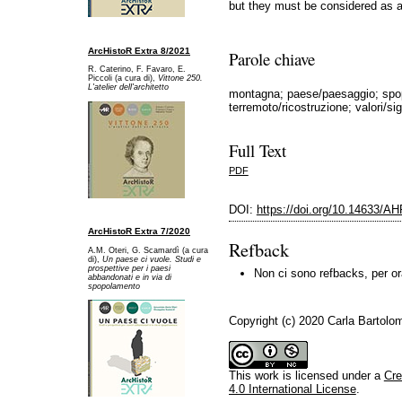
but they must be considered as an
ArcHistoR Extra 8/2021
Parole chiave
R. Caterino, F. Favaro, E.
Piccoli (a cura di),
Vittone 250.
L'atelier dell'architetto
montagna; paese/paesaggio; sp
terremoto/ricostruzione; valori/sig
Full Text
PDF
DOI:
https://doi.org/10.14633/A
ArcHistoR Extra 7/2020
Refback
A.M. Oteri, G. Scamardì (a cura
di),
Un paese ci vuole. Studi e
prospettive per i paesi
Non ci sono refbacks, per or
abbandonati e in via di
spopolamento
Copyright (c) 2020 Carla Bartolo
This work is licensed under a
Cre
4.0 International License
.