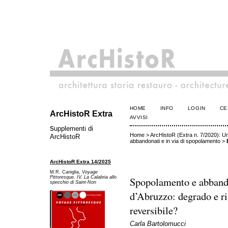
HOME
INFO
LOGIN
CE
ArcHistoR Extra
AVVISI
s
upplementi di
Home
>
ArcHistoR (Extra n. 7/2020): Un 
ArcHistoR
abbandonati e in via di spopolamento
>
ArcHistoR Extra 14/2025
M.R. Caniglia,
Voyage
Spopolamento e abband
Pittoresque. IV. La Calabria allo
specchio di Saint-Non
d’Abruzzo: degrado e ri
reversibile?
Carla Bartolomucci