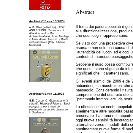
Abstract
ArcHistoR Extra 13/2024
Il tema dei paesi spopolati è gen
A.M. Oteri (edited by),
LOST
AND FOUND. Processes of
alla rifunzionalizzazione, producen
Abandonment of the
che quei luoghi rappresentano.
Architectural and Urban Heritage
in Inner Areas: Causes, Effects,
and Narratives (Italy, Albania,
Se visto con una prospettiva div
Romania)
risorsa e non solo una causa di 
l'autenticità dei luoghi ed è oggi 
contesti di interesse paesaggisti
Sebbene il riuso possa contribuire 
che questi siano sfigurati da inte
significati che li caratterizzano.
Gli eventi sismici del 2009 e del
abbandoni, sia ricostruzioni che al
paesaggio. Considerando i risulta
ArcHistoR Extra 11/2023
comprensione del costruito stor
"patrimonio immobiliare" da restitu
G.B. Cocco, C. Giannattasio (a
cura di),
Historical Prisons. Studi
La riflessione sui centri spopolat
e proposte per il riuso del
patrimonio carcerario dismesso
sperimentare altre modalità basate 
in Sardegna
preservare. La storia e il rapporto 
oggi nuove sensibilità incoraggian
alternative verso i modelli della s
sperimentare nuove forme di soci