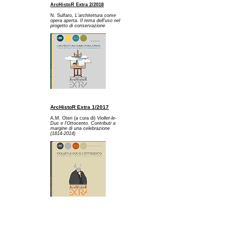
ArcHistoR Extra 2/2018
N. Sulfaro,
L'architettura come
opera aperta. Il tema dell'uso nel
progetto di conservazione
ArcHistoR Extra 1/2017
A.M. Oteri (a cura di)
Viollet-le-
Duc e l'Ottocento. Contributi a
margine di una celebrazione
(1814-2014)