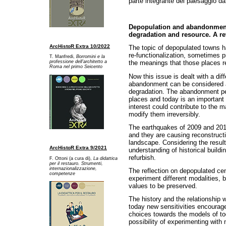
parte integrante del paesaggio da 
Depopulation and abandonment 
degradation and resource. A re
ArcHistoR Extra 10/2022
The topic of depopulated towns h
re-functionalization, sometimes p
T. Manfredi,
Borromini e la
professione dell’architetto a
the meanings that those places r
Ro
ma nel primo Seicento
Now this issue is dealt with a dif
abandonment can be considered a
degradation. The abandonment per
places and today is an important 
interest could contribute to the m
modify them irreversibly.
The earthquakes of 2009 and 2
and they are causing reconstructi
landscape. Considering the results
ArcHistoR Extra 9/2021
understanding of historical buildi
refurbish.
F. Ottoni (a cura di),
La didattica
per il restauro. Strumenti,
internazionalizzazione,
The reflection on depopulated cen
competenze
experiment different modalities, 
values to be preserved.
The history and the relationship wi
today new sensitivities encourage
choices towards the models of tod
possibility of experimenting with 