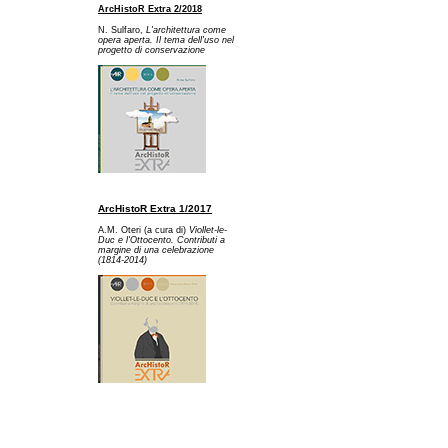
ArcHistoR Extra 2/2018
N. Sulfaro,
L'architettura come
opera aperta. Il tema dell'uso nel
progetto di conservazione
ArcHistoR Extra 1/2017
A.M. Oteri (a cura di)
Viollet-le-
Duc e l'Ottocento. Contributi a
margine di una celebrazione
(1814-2014)