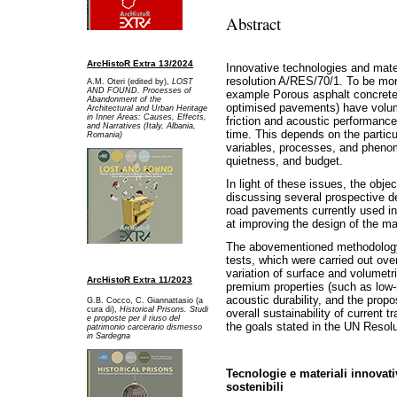
Abstract
ArcHistoR Extra 13/2024
Innovative technologies and mate
resolution A/RES/70/1. To be mor
A.M. Oteri (edited by),
LOST
AND FOUND. Processes of
example Porous asphalt concretes
Abandonment of the
optimised pavements) have volumet
Architectural and Urban Heritage
in Inner Areas: Causes, Effects,
friction and acoustic performance
and Narratives (Italy, Albania,
time. This depends on the partic
Romania)
variables, processes, and pheno
quietness, and budget.
In light of these issues, the objec
discussing several prospective d
road pavements currently used i
at improving the design of the ma
The abovementioned methodology 
tests, which were carried out ove
variation of surface and volumetr
ArcHistoR Extra 11/2023
premium properties (such as low
acoustic durability, and the pro
G.B. Cocco, C. Giannattasio (a
cura di),
Historical Prisons. Studi
overall sustainability of current tr
e proposte per il riuso del
the goals stated in the UN Resol
patrimonio carcerario dismesso
in Sardegna
Tecnologie e materiali innovativ
sostenibili