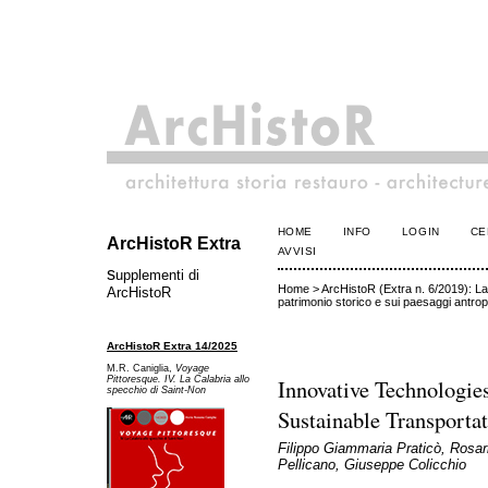
HOME
INFO
LOGIN
CE
ArcHistoR Extra
AVVISI
s
upplementi di
Home
>
ArcHistoR (Extra n. 6/2019): La
ArcHistoR
patrimonio storico e sui paesaggi antrop
ArcHistoR Extra 14/2025
M.R. Caniglia,
Voyage
Innovative Technologie
Pittoresque. IV. La Calabria allo
specchio di Saint-Non
Sustainable Transportat
Filippo Giammaria Praticò, Rosar
Pellicano, Giuseppe Colicchio