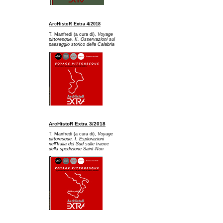
ArcHistoR Extra 4/2018
T. Manfredi (a cura di),
Voyage
pittoresque. II. Osservazioni sul
paesaggio storico della Calabria
ArcHistoR Extra 3/2018
T. Manfredi (a cura di),
Voyage
pittoresque. I. Esplorazioni
nell'Italia del Sud sulle tracce
della spedizione Saint-Non