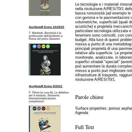
Le tecnologie e i materiali innovat
nella risoluzione A/RES/70/1 dell
bassa rumorosità (ad esempio le 
con gomma e le pavimentazioni co
volumetriche, superficiali (quali d
acustiche) e proprietà meccanich
ArcHistoR Extra 10/2022
particolare tecnologia utilizzata e
T. Manfredi,
Borromini e la
fenomeni sono coinvolti, con con
professione dell’architetto a
budget. Alla luce di questi problem
Ro
ma nel primo Seicento
messa a punto di una metodologia 
principali proprietà di una pavimen
relative alla superficie. Le propri
monitorate, analizzate, in laborator
superfici stradali “speciali” (ave
può aumentare la durata comples
messo a punto può migliorare not
infrastrutture di trasporto, raggiun
risoluzione A/RES/70/1.
ArcHistoR Extra 9/2021
F. Ottoni (a cura di),
La didattica
Parole chiave
per il restauro. Strumenti,
internazionalizzazione,
competenze
Surface properties; porous asphal
Agenda
Full Text