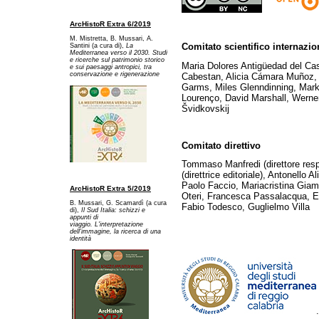
ArcHistoR Extra 6/2019
M. Mistretta, B. Mussari, A.
Comitato scientifico internazio
Santini (a cura di),
La
Mediterranea verso il 2030. Studi
e ricerche sul patrimonio storico
Maria Dolores Antigüedad del Ca
e sui paesaggi antropici, tra
conservazione e rigenerazione
Cabestan, Alicia Cámara Muñoz, 
Garms, Miles Glenndinning, Mark
Lourenço, David Marshall, Werner
Švidkovskij
Comitato direttivo
Tommaso Manfredi (direttore res
(direttrice editoriale), Antonello A
Paolo Faccio, Mariacristina Gia
ArcHistoR Extra 5/2019
Oteri, Francesca Passalacqua, Ed
B. Mussari, G. Scamardì (a cura
Fabio Todesco, Guglielmo Villa
di),
Il Sud Italia: schizzi e
appunti di
viaggio. L'interpretazione
dell'immagine, la ricerca di una
identità