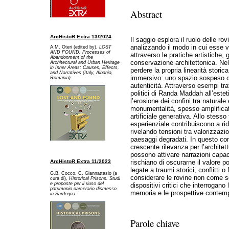
Abstract
ArcHistoR Extra 13/2024
Il saggio esplora il ruolo delle 
analizzando il modo in cui esse 
A.M. Oteri (edited by),
LOST
AND FOUND. Processes of
attraverso le pratiche artistiche, 
Abandonment of the
conservazione architettonica. Nel
Architectural and Urban Heritage
in Inner Areas: Causes, Effects,
perdere la propria linearità storic
and Narratives (Italy, Albania,
immersivo: uno spazio sospeso ch
Romania)
autenticità. Attraverso esempi trat
politici di Randa Maddah all’este
l’erosione dei confini tra naturale
monumentalità, spesso amplificate 
artificiale generativa. Allo stess
esperienziale contribuiscono a rid
rivelando tensioni tra valorizzazi
paesaggi degradati. In questo con
crescente rilevanza per l’architet
possono attivare narrazioni capaci 
ArcHistoR Extra 11/2023
rischiano di oscurarne il valore p
legate a traumi storici, conflitti o
G.B. Cocco, C. Giannattasio (a
considerare le rovine non come s
cura di),
Historical Prisons. Studi
e proposte per il riuso del
dispositivi critici che interrogano 
patrimonio carcerario dismesso
memoria e le prospettive contemp
in Sardegna
Parole chiave