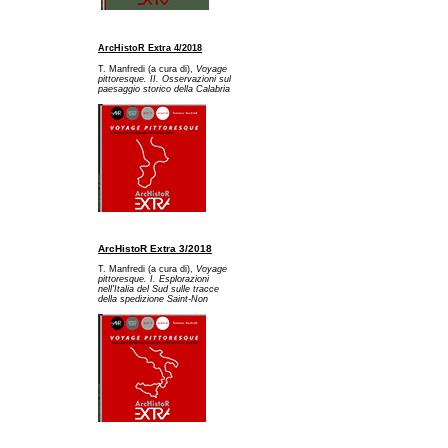
ArcHistoR Extra 4/2018
T. Manfredi (a cura di),
Voyage
pittoresque. II. Osservazioni sul
paesaggio storico della Calabria
ArcHistoR Extra 3/2018
T. Manfredi (a cura di),
Voyage
pittoresque. I. Esplorazioni
nell'Italia del Sud sulle tracce
della spedizione Saint-Non