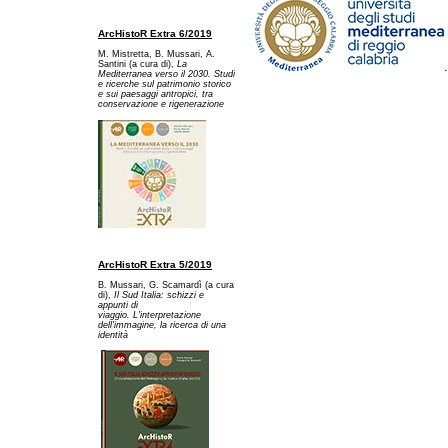
ArcHistoR Extra 6/2019
M. Mistretta, B. Mussari, A.
Santini (a cura di),
La
Mediterranea verso il 2030. Studi
e ricerche sul patrimonio storico
e sui paesaggi antropici, tra
conservazione e rigenerazione
ArcHistoR Extra 5/2019
B. Mussari, G. Scamardì (a cura
di),
Il Sud Italia: schizzi e
appunti di
viaggio. L'interpretazione
dell'immagine, la ricerca di una
identità