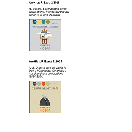
ArcHistoR Extra 2/2018
N. Sulfaro,
L'architettura come
opera aperta. Il tema dell'uso nel
progetto di conservazione
ArcHistoR Extra 1/2017
A.M. Oteri (a cura di)
Viollet-le-
Duc e l'Ottocento. Contributi a
margine di una celebrazione
(1814-2014)