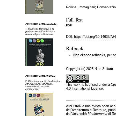
Rovine; Immaginari; Conservazion
Full Text
ArcHistoR Extra 10/2022
PDF
T. Manfredi,
Borromini e la
professione dell’architetto a
Ro
ma nel primo Seicento
DOI:
https://doi.org/10.14633/A
Refback
Non ci sono refbacks, per or
Copyright (c) 2025 Nino Sulfaro
ArcHistoR Extra 9/2021
F. Ottoni (a cura di),
La didattica
per il restauro. Strumenti,
This work is licensed under a
Cre
internazionalizzazione,
4.0 International License
.
competenze
................................................
ArcHistoR è una rivista open acce
dell’architettura e Restauro, pub
dall'Università
Mediterranea
di Re