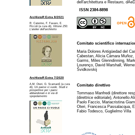
dell'architettura e Restauro, dAeD
ISSN 2384-8898
ArcHistoR Extra 8/2021
R. Caterino, F. Favaro, E.
Piccoli (a cura di),
Vittone 250.
L'atelier dell'architetto
Comitato scientifico internazio
Maria Dolores Antigüedad del Ca
Cabestan, Alicia Cámara Muñoz, 
Garms, Miles Glenndinning, Mark
Lourenço, David Marshall, Werner
Švidkovskij
ArcHistoR Extra 7/2020
A.M. Oteri, G. Scamardì (a cura
Comitato direttivo
di),
Un paese ci vuole. Studi e
prospettive per i paesi
Tommaso Manfredi (direttore res
abbandonati e in via di
spopolamento
(direttrice editoriale), Antonello A
Paolo Faccio, Mariacristina Gia
Oteri, Francesca Passalacqua, Ed
Fabio Todesco, Guglielmo Villa