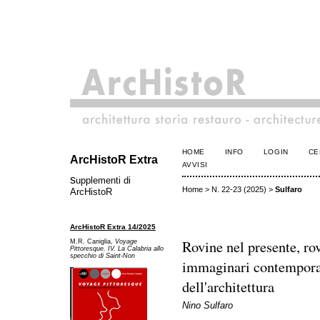
HOME
INFO
LOGIN
CE
ArcHistoR Extra
AVVISI
s
upplementi di
Home
>
N. 22-23 (2025)
>
Sulfaro
ArcHistoR
ArcHistoR Extra 14/2025
Rovine nel presente, rov
M.R. Caniglia,
Voyage
Pittoresque. IV. La Calabria allo
specchio di Saint-Non
immaginari contempora
dell'architettura
Nino Sulfaro