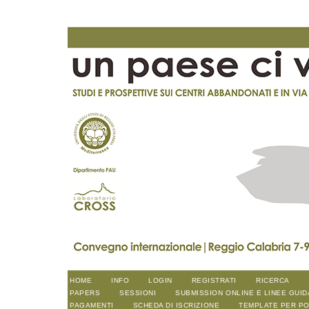
HOME
INFO
LOGIN
REGISTRATI
RICERCA
PAPERS
SESSIONI
SUBMISSION ONLINE E LINEE GUID
PAGAMENTI
SCHEDA DI ISCRIZIONE
TEMPLATE PER P