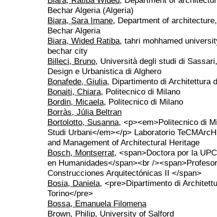
Biara, Ratiba Wided
, Department of architectu
Bechar Algeria (Algeria)
Biara, Sara Imane
, Department of architecture
Bechar Algeria
Biara, Wided Ratiba
, tahri mohhamed universit
bechar city
Billeci, Bruno
, Università degli studi di Sassari
Design e Urbanistica di Alghero
Bonafede, Giulia
, Dipartimento di Architettura 
Bonaiti, Chiara
, Politecnico di Milano
Bordin, Micaela
, Politecnico di Milano
Borràs, Júlia Beltran
Bortolotto, Susanna
, <p><em>Politecnico di Mil
Studi Urbani</em></p> Laboratorio TeCMArcH 
and Management of Architectural Heritage
Bosch, Montserrat
, <span>Doctora por la UPC,
en Humanidades</span><br /><span>Profesora
Construcciones Arquitectónicas II </span>
Bosia, Daniela
, <pre>Dipartimento di Architett
Torino</pre>
Bossa, Emanuela Filomena
Brown, Philip
, University of Salford