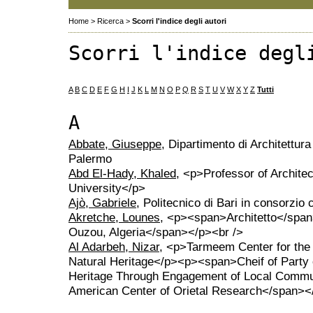
Home
>
Ricerca
>
Scorri l'indice degli autori
Scorri l'indice degl
A
B
C
D
E
F
G
H
I
J
K
L
M
N
O
P
Q
R
S
T
U
V
W
X
Y
Z
Tutti
A
Abbate, Giuseppe
, Dipartimento di Architettura 
Palermo
Abd El-Hady, Khaled
, <p>Professor of Archit
University</p>
Ajò, Gabriele
, Politecnico di Bari in consorzio
Akretche, Lounes
, <p><span>Architetto</spa
Ouzou, Algeria</span></p><br />
Al Adarbeh, Nizar
, <p>Tarmeem Center for the 
Natural Heritage</p><p><span>Cheif of Party 
Heritage Through Engagement of Local Commun
American Center of Orietal Research</span><