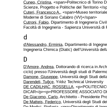
Cuneo, Cristina
, <span>Politecnico di Torino D
Scienze, Progetto e Politiche del Territorio </
Cuteri, Francesco A.
, <span>Museo territorial
Moderne di Soriano Calabro (VV)</span>
Cutroni, Fabio
, Dipartimento di Ingegneria Civi
Facoltà di Ingegneria - Sapienza Università d
d
d'Alessandro, Erminia
, Dipartimento di Ingegner
Ingegneria Chimica (Diatic) dell’Università dell
D
D'Amore, Andrea
, Dottorando di ricerca in Arch
ciclo) presso l'Università degli studi di Palermo
Damone, Giuseppe
, Università degli Studi dell
Darendeli, Tuğçe
, Yıldız Technical University
DE CADILHAC, ROSSELLA
, <p>POLITECNIC
DICAR</p><p>PROFESSORE ASSOCIATO DI 
De Giacomo, Carlo
, Architetto - Presidente Pr
De Matteis, Federico
, Università degli Studi del
De Medici, Stefania
, <pre>Dipartimento di Inge