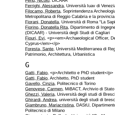
Fenu, Nicolò
, DiCAAR
Ferrighi, Alessandra
, Università Iuav di Venezi
Filocamo, Roberta
, Soprintendenza Archeologia
Metropolitana di Reggio Calabria e la provincia
Fiorani, Donatella
, Università di Roma “La Sap
Fiorino, Donatella Rita
, Dipartimento di Ingegne
(DICAAR) - Università degli Studi di Cagliari
Fiouri, Evi
, <p><em>Archaeological Officer, De
Cyprus</em></p>
Foresta, Sante
, Università Mediterranea di Re
Patrimonio, Architettura, Urbanistica
G
Gatti, Fabio
, <p>Architetto e PhD student</p>
Gatti, Fabio
, Architetto, PhD student
Gavello, Cinzia
, Politecnico di Torino
Genovese, Carmen
, MiBACT, Archivio di Stato
Ghezzi, Valeria
, Università degli studi di Bresc
Ghirardi, Andrea
, università degli studi di bres
Giambruno, Mariacristina
, DAStU, Dipartimento
Politecnico di Milano