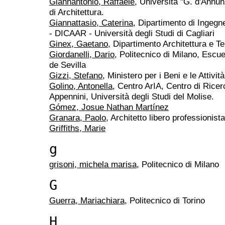
Giannantonio, Raffaele
, Università "G. d'Annun
di Architettura.
Giannattasio, Caterina
, Dipartimento di Ingegne
- DICAAR - Università degli Studi di Cagliari
Ginex, Gaetano
, Dipartimento Architettura e Ter
Giordanelli, Dario
, Politecnico di Milano, Escu
de Sevilla
Gizzi, Stefano
, Ministero per i Beni e le Attivit
Golino, Antonella
, Centro ArIA, Centro di Ricerc
Appennini, Università degli Studi del Molise.
Gómez, Josue Nathan Martínez
Granara, Paolo
, Architetto libero professionista
Griffiths, Marie
g
grisoni, michela marisa
, Politecnico di Milano
G
Guerra, Mariachiara
, Politecnico di Torino
H