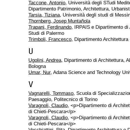
Taccone, Antonio
, Università degli STudi Medit
Dipartimento Patrimonio, Architettura, Urbanist
Tarsia, Tiziana
, Università degli studi di Messi
Thornberg, Josep Muntañola
Trapani, Ferdinando
, IRPAIS e Dipartimento di A
Studi di Palermo
Trimboli, Francesco
, Dipartimento Architettura 
U
Ugolini, Andrea
, Dipartimento di Architettura, 
Bologna
Umar, Nur
, Adana Science and Technology Uni
V
Vagnarelli, Tommaso
, Scuola di Specializzazion
Paesaggio, Politecnico di Torino
Varagnoli, Claudio
, <p>Dipartimento di Archite
di Chieti-Pescara</p>
Varagnoli, Claudio
, <p>Dipartimento di Archite
di Chieti-Pescara</p>
Vecchiattini, Rita
, Dipartimento Architettura e D