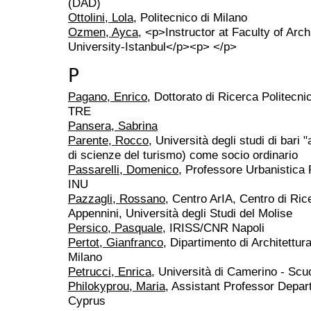
(DAD)
Ottolini, Lola
, Politecnico di Milano
Ozmen, Ayca
, <p>Instructor at Faculty of Arch
University-Istanbul</p><p> </p>
P
Pagano, Enrico
, Dottorato di Ricerca Politecn
TRE
Pansera, Sabrina
Parente, Rocco
, Università degli studi di bari 
di scienze del turismo) come socio ordinario
Passarelli, Domenico
, Professore Urbanistica
INU
Pazzagli, Rossano
, Centro ArIA, Centro di Rice
Appennini, Università degli Studi del Molise
Persico, Pasquale
, IRISS/CNR Napoli
Pertot, Gianfranco
, Dipartimento di Architettur
Milano
Petrucci, Enrica
, Università di Camerino - Scuo
Philokyprou, Maria
, Assistant Professor Depart
Cyprus