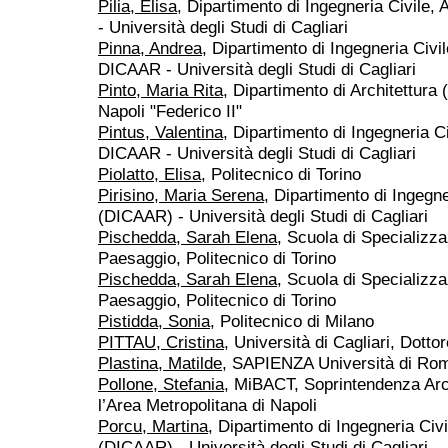
Pilia, Elisa
, Dipartimento di Ingegneria Civile,
- Università degli Studi di Cagliari
Pinna, Andrea
, Dipartimento di Ingegneria Civil
DICAAR - Università degli Studi di Cagliari
Pinto, Maria Rita
, Dipartimento di Architettura 
Napoli "Federico II"
Pintus, Valentina
, Dipartimento di Ingegneria Ci
DICAAR - Università degli Studi di Cagliari
Piolatto, Elisa
, Politecnico di Torino
Pirisino, Maria Serena
, Dipartimento di Ingegne
(DICAAR) - Università degli Studi di Cagliari
Pischedda, Sarah Elena
, Scuola di Specializza
Paesaggio, Politecnico di Torino
Pischedda, Sarah Elena
, Scuola di Specializza
Paesaggio, Politecnico di Torino
Pistidda, Sonia
, Politecnico di Milano
PITTAU, Cristina
, Università di Cagliari, Dotto
Plastina, Matilde
, SAPIENZA Università di Ro
Pollone, Stefania
, MiBACT, Soprintendenza Arch
l’Area Metropolitana di Napoli
Porcu, Martina
, Dipartimento di Ingegneria Civi
(DICAAR) - Università degli Studi di Cagliari