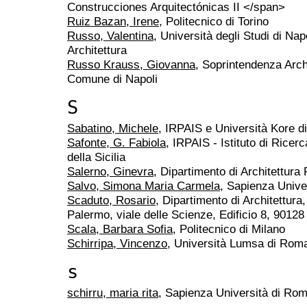
Construcciones Arquitectónicas II </span>
Ruiz Bazan, Irene
, Politecnico di Torino
Russo, Valentina
, Università degli Studi di Nap
Architettura
Russo Krauss, Giovanna
, Soprintendenza Arche
Comune di Napoli
S
Sabatino, Michele
, IRPAIS e Università Kore d
Safonte, G. Fabiola
, IRPAIS - Istituto di Ricer
della Sicilia
Salerno, Ginevra
, Dipartimento di Architettur
Salvo, Simona Maria Carmela
, Sapienza Unive
Scaduto, Rosario
, Dipartimento di Architettura,
Palermo, viale delle Scienze, Edificio 8, 9012
Scala, Barbara Sofia
, Politecnico di Milano
Schirripa, Vincenzo
, Università Lumsa di Rom
s
schirru, maria rita
, Sapienza Università di Ro