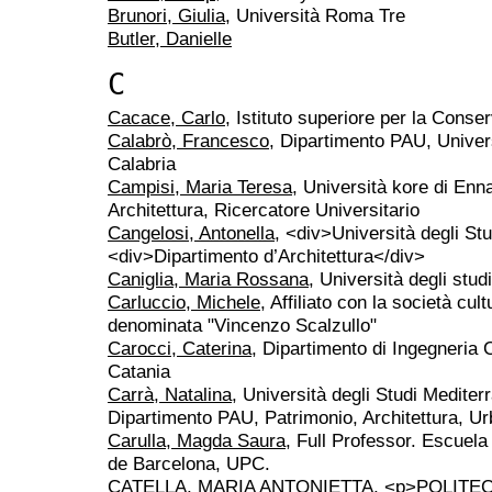
Brunori, Giulia
, Università Roma Tre
Butler, Danielle
C
Cacace, Carlo
, Istituto superiore per la Conse
Calabrò, Francesco
, Dipartimento PAU, Univer
Calabria
Campisi, Maria Teresa
, Università kore di Enn
Architettura, Ricercatore Universitario
Cangelosi, Antonella
, <div>Università degli St
<div>Dipartimento d’Architettura</div>
Caniglia, Maria Rossana
, Università degli stu
Carluccio, Michele
, Affiliato con la società cul
denominata "Vincenzo Scalzullo"
Carocci, Caterina
, Dipartimento di Ingegneria C
Catania
Carrà, Natalina
, Università degli Studi Mediter
Dipartimento PAU, Patrimonio, Architettura, Ur
Carulla, Magda Saura
, Full Professor. Escuela
de Barcelona, UPC.
CATELLA, MARIA ANTONIETTA
, <p>POLITE