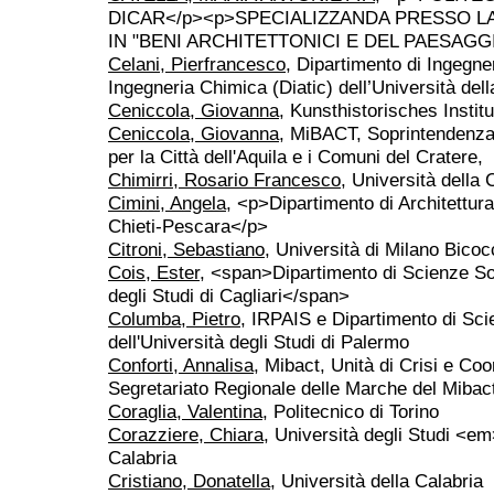
DICAR</p><p>SPECIALIZZANDA PRESSO LA
IN "BENI ARCHITETTONICI E DEL PAESAGG
Celani, Pierfrancesco
, Dipartimento di Ingegner
Ingegneria Chimica (Diatic) dell’Università dell
Ceniccola, Giovanna
, Kunsthistorisches Institu
Ceniccola, Giovanna
, MiBACT, Soprintendenza 
per la Città dell'Aquila e i Comuni del Cratere,
Chimirri, Rosario Francesco
, Università della 
Cimini, Angela
, <p>Dipartimento di Architettura
Chieti-Pescara</p>
Citroni, Sebastiano
, Università di Milano Bico
Cois, Ester
, <span>Dipartimento di Scienze Soci
degli Studi di Cagliari</span>
Columba, Pietro
, IRPAIS e Dipartimento di Scie
dell'Università degli Studi di Palermo
Conforti, Annalisa
, Mibact, Unità di Crisi e Co
Segretariato Regionale delle Marche del Mibac
Coraglia, Valentina
, Politecnico di Torino
Corazziere, Chiara
, Università degli Studi <
Calabria
Cristiano, Donatella
, Università della Calabria