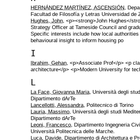
HERNÁNDEZ MARTÍNEZ, ASCENSIÓN
, Depa
Facultad de Filosofía y Letras Universidad de
Hughes, John
, <p><strong>John Hughes</stron
Strategy Officer at Tameside Council and gradua
Specific interests include how local authoritie
behavioural insight to inform housing po
I
Ibrahim, Gehan
, <p>Associate Prof</p> <p cl
architecture</p> <p>Modern University for tec
L
La Face, Giovanna Maria
, Università degli stu
Dipartimento dArTe
Lancellotti, Alessandra
, Politecnico di Torino
Lauria, Massimo
, Università degli studi Medit
Dipartimento dArTe
Leoni, Francesco
, Dipartimento Ingegneria Civ
Università Politecnica delle Marche.
Luca, Davide
, Dipartimento di Architettura e 