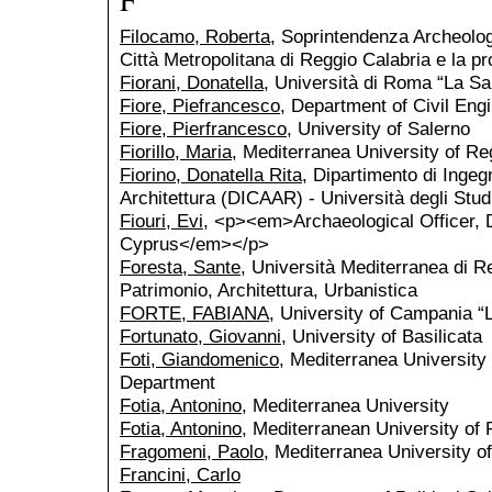
Filocamo, Roberta
, Soprintendenza Archeologi
Città Metropolitana di Reggio Calabria e la pr
Fiorani, Donatella
, Università di Roma “La S
Fiore, Piefrancesco
, Department of Civil Engi
Fiore, Pierfrancesco
, University of Salerno
Fiorillo, Maria
, Mediterranea University of Re
Fiorino, Donatella Rita
, Dipartimento di Ingeg
Architettura (DICAAR) - Università degli Studi
Fiouri, Evi
, <p><em>Archaeological Officer, D
Cyprus</em></p>
Foresta, Sante
, Università Mediterranea di R
Patrimonio, Architettura, Urbanistica
FORTE, FABIANA
, University of Campania “Lu
Fortunato, Giovanni
, University of Basilicata
Foti, Giandomenico
, Mediterranea Universit
Department
Fotia, Antonino
, Mediterranea University
Fotia, Antonino
, Mediterranean University of 
Fragomeni, Paolo
, Mediterranea University 
Francini, Carlo