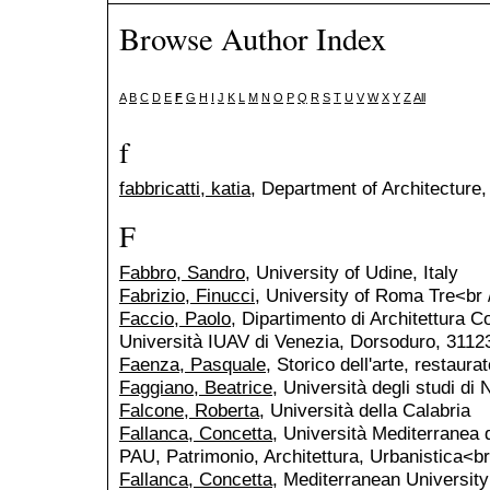
Browse Author Index
A
B
C
D
E
F
G
H
I
J
K
L
M
N
O
P
Q
R
S
T
U
V
W
X
Y
Z
All
f
fabbricatti, katia
, Department of Architecture,
F
Fabbro, Sandro
, University of Udine, Italy
Fabrizio, Finucci
, University of Roma Tre<br 
Faccio, Paolo
, Dipartimento di Architettura 
Università IUAV di Venezia, Dorsoduro, 3112
Faenza, Pasquale
, Storico dell'arte, restaura
Faggiano, Beatrice
, Università degli studi di 
Falcone, Roberta
, Università della Calabria
Fallanca, Concetta
, Università Mediterranea 
PAU, Patrimonio, Architettura, Urbanistica<br
Fallanca, Concetta
, Mediterranean Universit