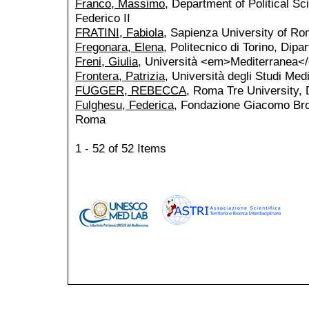
Franco, Massimo
, Department of Political Sc
Federico II
FRATINI, Fabiola
, Sapienza University of R
Fregonara, Elena
, Politecnico di Torino, Dipa
Freni, Giulia
, Università <em>Mediterranea<
Frontera, Patrizia
, Università degli Studi Med
FUGGER, REBECCA
, Roma Tre University,
Fulghesu, Federica
, Fondazione Giacomo Brod
Roma
1 - 52 of 52 Items