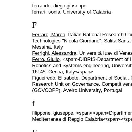
ferrando, diego giuseppe
ferrari, sonia
, University of Calabria
F
Ferraro, Marco
, Italian National Research Co
Technologies "Nicola Giordano", Salita Sant
Messina, Italy
Ferrighi, Alessandra
, Università Iuav di Vene
Ferro, Giulio
, <span>DIBRIS-Department of In
Robotics and Systems engineering, Universit
16145, Genoa, Italy</span>
Figueiredo, Elisabete
, Department of Social, P
Research Unit on Governance, Competitivene
(GOVCOPP), Aveiro University, Portugal
f
filippone, giuseppe
, <span><span>Dipartiment
Mediterranea di Reggio Calabria</span></sp
F