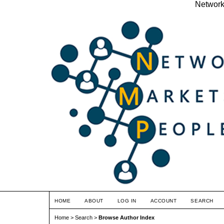
Network
HOME
ABOUT
LOG IN
ACCOUNT
SEARCH
Home
>
Search
>
Browse Author Index